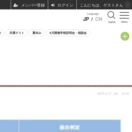
ログイン
こんにちは、ゲストさん
Language
JP
/
CN
menu
search
験
共通テスト
夏休み
8月開催学校説明会・相談会
2025.6.27（金） 16:20