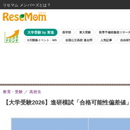
リセマム メンバーズ
大学受験 by 東進
医学部
東大受験
医専予備校徹底リサー
8月開催イベント・WS
全国公立高校 過去問
人気記事
自由研
教育・受験
高校生
【大学受験2026】進研模試「合格可能性偏差値」