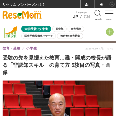
リセマム メンバーズ
Language
JP
/
CN
menu
search
大学受験 by 東進
医学部
東大受験
医専予備校徹底リサーチ
河合塾×東大特集
親子で考える大学選び
高校受験
中学受験
小学校受験
教育・受験
小学生
2025.6.30（月） 10:45
共通テスト
夏休み
8月開催学校説明会・相談会
8月開催イベント・WS
全国公立高校 過去問
人気記事
受験の先を見据えた教育…灘・開成の校長が語
自由研究教材（小学生向け）
自由研究教材（中学生向け）
ランキング
る「非認知スキル」の育て方 5枚目の写真・画
像