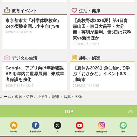
教育イベント
生活・健康
東京都市大「科学体験教室」
【高校野球2026夏】第4日青
24の実験企画…小中向け9/6
森山田・東日大昌平・大分
商・英明が勝利、第5日は花巻
2026.8.7 Fri 18:15
東vs新田ほか
2026.8.9 Sun 9:15
デジタル生活
趣味・娯楽
Google、アプリ向け年齢確認
【夏休み2026】魚に触れて学
APIを年内に世界展開…未成年
ぶ「おさかな」イベント8/8…
者保護を強化
川崎市
2026.7.31 Fri 13:45
2026.8.7 Fri 10:45
ホーム
›
教育・受験
›
小学生
›
記事
›
写真・画像
TOP
Home
Facebook
X
YouTube
Instagram
line