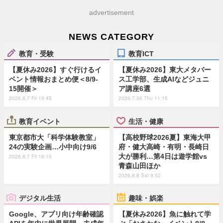
advertisement
NEWS CATEGORY
教育・受験
教育ICT
【夏休み2026】すぐ行けるイ
【夏休み2026】東大メタバー
ベント情報おまとめ便＜8/9-
ス工学部、生成AIなどジュニ
15開催＞
ア講座6選
2026.8.7 Fri 19:45
2026.7.30 Thu 11:15
教育イベント
生活・健康
東京都市大「科学体験教室」
【高校野球2026夏】東海大甲
24の実験企画…小中向け9/6
府・健大高崎・有明・長崎日
大が勝利…第4日は遊学館vs
2026.8.7 Fri 18:15
青森山田ほか
2026.8.8 Sat 9:52
デジタル生活
趣味・娯楽
Google、アプリ向け年齢確認
【夏休み2026】魚に触れて学