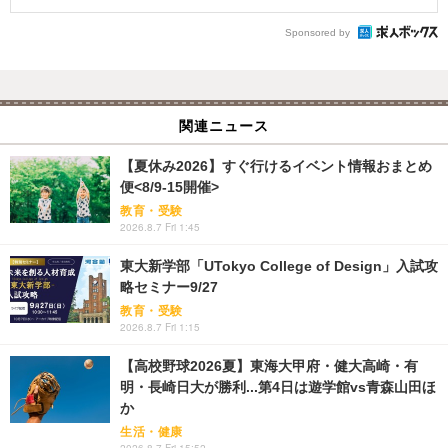
Sponsored by
関連ニュース
【夏休み2026】すぐ行けるイベント情報おまとめ
便<8/9-15開催>
教育・受験
2026.8.7 Fri 1:45
東大新学部「UTokyo College of Design」入試攻
略セミナー9/27
教育・受験
2026.8.7 Fri 1:15
【高校野球2026夏】東海大甲府・健大高崎・有
明・長崎日大が勝利...第4日は遊学館vs青森山田ほ
か
生活・健康