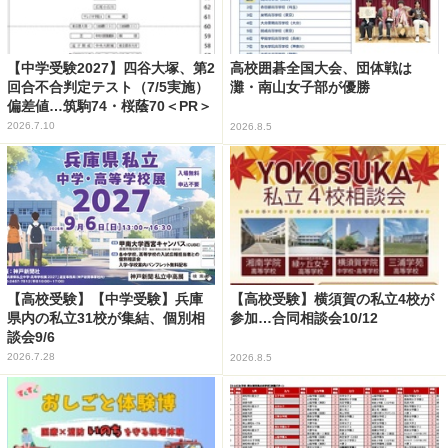
【中学受験2027】四谷大塚、第2
高校囲碁全国大会、団体戦は
回合不合判定テスト（7/5実施）
灘・南山女子部が優勝
偏差値…筑駒74・桜蔭70＜PR＞
2026.7.10
2026.8.5
【高校受験】【中学受験】兵庫
【高校受験】横須賀の私立4校が
県内の私立31校が集結、個別相
参加…合同相談会10/12
談会9/6
2026.7.28
2026.8.5