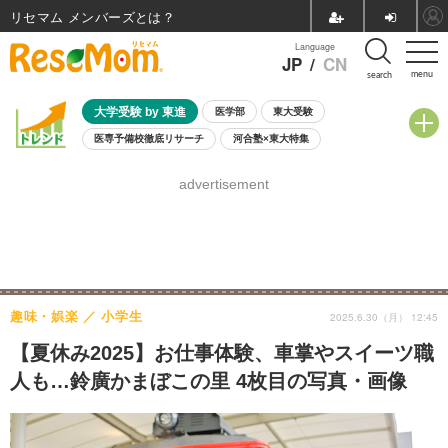
リセマム メンバーズ
Language
JP
/
CN
menu
search
大学受験 by 東進
医学部
東大受験
医専予備校徹底リサーチ
河合塾×東大特集
親子で考える大学選び
高校受験
中学受験
小学校受験
advertisement
共通テスト
夏休み
8月開催学校説明会・相談会
8月開催イベント・WS
全国公立高校 過去問
人気記事
自由研究教材（小学生向け）
自由研究教材（中学生向け）
ランキング
趣味・娯楽
小学生
2025.6.30（月） 12:45
【夏休み2025】お仕事体験、車掌やスイーツ職
人も…鈴廣かまぼこの里 4枚目の写真・画像