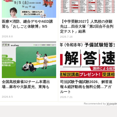
医療✕消防、縫合デモやAED講
【中学受験2027】人気校の併願
習も「おしごと体験博」9/5
先は…四谷大塚「第2回合不合判
定テスト」結果
2026.8.6
2026.7.16
全国高校麻雀32チーム本選出
司法試験予備試験2026、解答速
場…麻布や大阪星光、東海も
報＆総評動画を無料公開…アガ
ルート
2026.8.5
2026.7.21
Recommended by