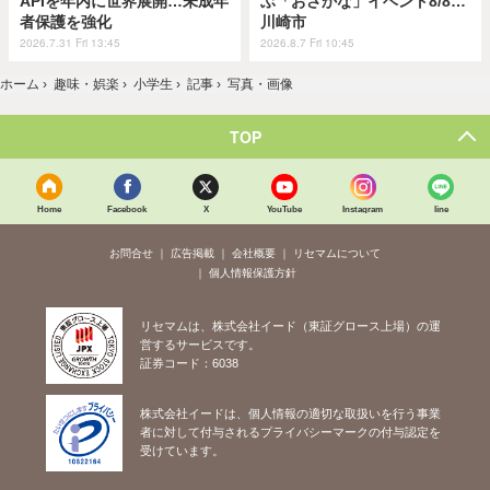
APIを年内に世界展開…未成年
ぶ「おさかな」イベント8/8…
者保護を強化
川崎市
2026.7.31 Fri 13:45
2026.8.7 Fri 10:45
ホーム
›
趣味・娯楽
›
小学生
›
記事
›
写真・画像
TOP
Home
Facebook
X
YouTube
Instagram
line
お問合せ
広告掲載
会社概要
リセマムについて
個人情報保護方針
リセマムは、株式会社イード（東証グロース上場）の運
営するサービスです。
証券コード：6038
株式会社イードは、個人情報の適切な取扱いを行う事業
者に対して付与されるプライバシーマークの付与認定を
受けています。