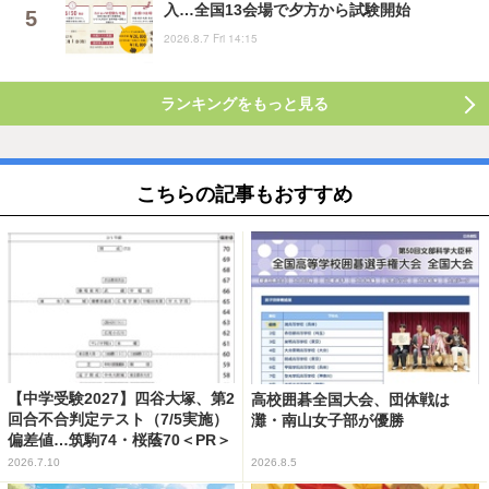
入…全国13会場で夕方から試験開始
2026.8.7 Fri 14:15
ランキングをもっと見る
こちらの記事もおすすめ
【中学受験2027】四谷大塚、第2
高校囲碁全国大会、団体戦は
回合不合判定テスト（7/5実施）
灘・南山女子部が優勝
偏差値…筑駒74・桜蔭70＜PR＞
2026.7.10
2026.8.5