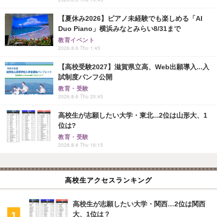
【夏休み2026】ピアノ未経験でも楽しめる「AI
Duo Piano」横浜みなとみらい8/31まで
教育イベント
2026.8.6 Thu 1:45
【高校受験2027】滋賀県立高、Web出願導入...入
試制度パンフ公開
教育・受験
2026.8.6 Thu 20:45
高校生が志願したい大学・東北...2位は山形大、1
位は?
教育・受験
2026.8.6 Thu 16:15
高校生アクセスランキング
高校生が志願したい大学・関西…2位は関西
大、1位は？