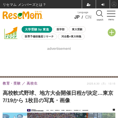
リセマム メンバーズ
Language
JP
/
CN
menu
search
大学受験 by 東進
医学部
東大受験
医専予備校徹底リサーチ
河合塾×東大特集
親子で考える大学選び
高校受験
中学受験
小学校受験
advertisement
共通テスト
夏休み
8月開催学校説明会・相談会
8月開催イベント・WS
全国公立高校 過去問
人気記事
自由研究教材（小学生向け）
自由研究教材（中学生向け）
ランキング
教育・受験
高校生
2025.6.30（月） 13:15
高校軟式野球、地方大会開催日程が決定…東京
7/19から 1枚目の写真・画像