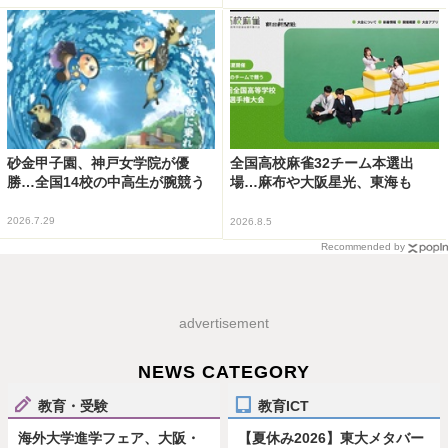
砂金甲子園、神戸女学院が優
全国高校麻雀32チーム本選出
勝…全国14校の中高生が腕競う
場…麻布や大阪星光、東海も
2026.7.29
2026.8.5
Recommended by
advertisement
NEWS CATEGORY
教育・受験
教育ICT
海外大学進学フェア、大阪・
【夏休み2026】東大メタバー