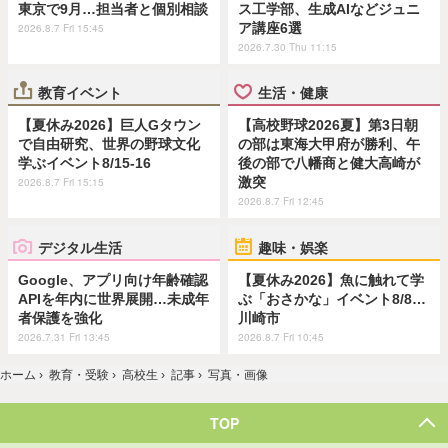
東京で9月…担当者と個別相談
ス工学部、生成AIなどジュニ
ア講座6選
2026.8.7 Fri 15:45
2026.7.30 Thu 11:15
教育イベント
生活・健康
【夏休み2026】巨人Gタウン
【高校野球2026夏】第3日朝
で自由研究、世界の野球文化
の部は東海大甲府が勝利、午
学ぶイベント8/15-16
後の部で八幡商と健大高崎が
激突
2026.8.7 Fri 15:15
2026.8.7 Fri 12:45
デジタル生活
趣味・娯楽
Google、アプリ向け年齢確認
【夏休み2026】魚に触れて学
APIを年内に世界展開…未成年
ぶ「おさかな」イベント8/8…
者保護を強化
川崎市
2026.7.31 Fri 13:45
2026.8.7 Fri 10:45
ホーム
›
教育・受験
›
高校生
›
記事
›
写真・画像
TOP