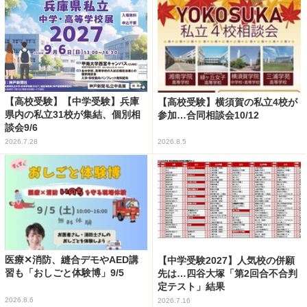
【高校受験】【中学受験】兵庫
【高校受験】横須賀の私立4校が
県内の私立31校が集結、個別相
参加…合同相談会10/12
談会9/6
2026.7.28
2026.8.5
医療✕消防、縫合デモやAED講
【中学受験2027】人気校の併願
習も「おしごと体験博」9/5
先は…四谷大塚「第2回合不合判
定テスト」結果
2026.8.6
2026.7.16