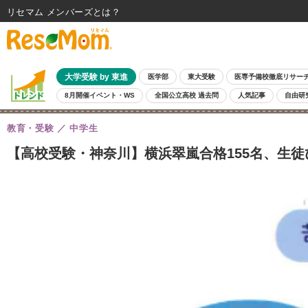
リセマム メンバーズ
大学受験 by 東進
医学部
東大受験
医専予備校徹底リサー
8月開催イベント・WS
全国公立高校 過去問
人気記事
自由研
教育・受験
中学生
【高校受験・神奈川】横浜翠嵐合格155名、生徒