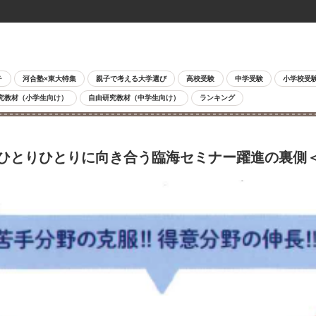
チ
河合塾×東大特集
親子で考える大学選び
高校受験
中学受験
小学校受
究教材（小学生向け）
自由研究教材（中学生向け）
ランキング
ひとりひとりに向き合う臨海セミナー躍進の裏側＜