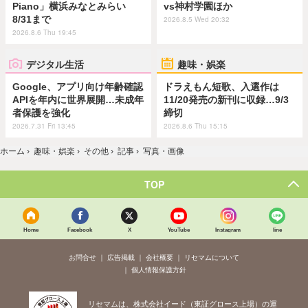
Piano」横浜みなとみらい
vs神村学園ほか
8/31まで
2026.8.5 Wed 20:32
2026.8.6 Thu 19:45
デジタル生活
趣味・娯楽
Google、アプリ向け年齢確認
ドラえもん短歌、入選作は
APIを年内に世界展開…未成年
11/20発売の新刊に収録…9/3
者保護を強化
締切
2026.7.31 Fri 13:45
2026.8.6 Thu 15:15
ホーム
›
趣味・娯楽
›
その他
›
記事
›
写真・画像
TOP
Home
Facebook
X
YouTube
Instagram
line
お問合せ
広告掲載
会社概要
リセマムについて
個人情報保護方針
リセマムは、株式会社イード（東証グロース上場）の運