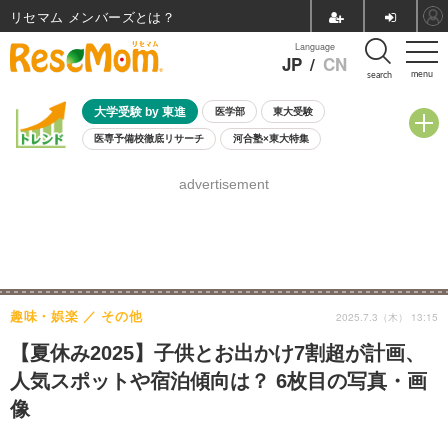
リセマム メンバーズ
Language
JP
/
CN
menu
search
大学受験 by 東進
医学部
東大受験
医専予備校徹底リサーチ
河合塾×東大特集
親子で考える大学選び
高校受験
中学受験
小学校受験
advertisement
共通テスト
夏休み
8月開催学校説明会・相談会
8月開催イベント・WS
全国公立高校 過去問
人気記事
自由研究教材（小学生向け）
自由研究教材（中学生向け）
ランキング
趣味・娯楽
その他
2025.7.3（木） 13:15
【夏休み2025】子供とお出かけ7割超が計画、
人気スポットや宿泊傾向は？ 6枚目の写真・画
像