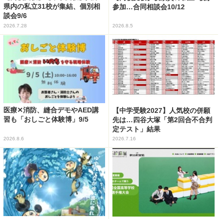
県内の私立31校が集結、個別相
参加…合同相談会10/12
談会9/6
2026.7.28
2026.8.5
医療✕消防、縫合デモやAED講
【中学受験2027】人気校の併願
習も「おしごと体験博」9/5
先は…四谷大塚「第2回合不合判
定テスト」結果
2026.8.6
2026.7.16