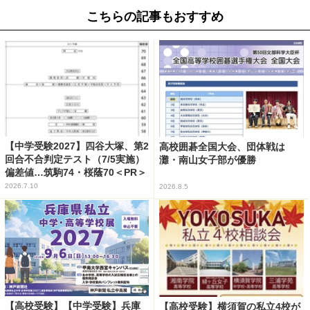
こちらの記事もおすすめ
【中学受験2027】四谷大塚、第2
高校囲碁全国大会、団体戦は
回合不合判定テスト（7/5実施）
灘・南山女子部が優勝
偏差値…筑駒74・桜蔭70＜PR＞
2026.7.10
2026.8.5
【高校受験】【中学受験】兵庫
【高校受験】横須賀の私立4校が