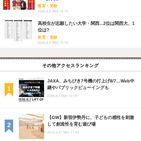
教育・受験
2026.8.5 Wed 19:15
高校生が志願したい大学・関西...2位は関西大、1
位は?
教育・受験
2026.8.5 Wed 15:15
その他アクセスランキング
JAXA、みちびき7号機の打上げ8/7…Web中
継やパブリックビューイングも
2026.8.3 Mon 14:15
【GW】新宿伊勢丹に、子どもの感性を刺激
して創造性を育む遊び場
2015.4.27 Mon 17:45