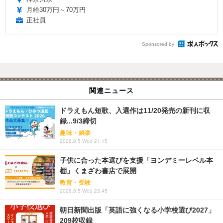
月給30万円～70万円
正社員
Sponsored by
関連ニュース
ドラえもん短歌、入選作は11/20発売の新刊に収
録...9/3締切
趣味・娯楽
2026.8.5 Wed 21:15
子供に合った本選びを支援「ヨンデミーレベル本
棚」くまざわ書店で展開
教育・受験
2026.8.5 Wed 23:45
朝日新聞出版「英語に強くなる小学校選び2027」
209校収録