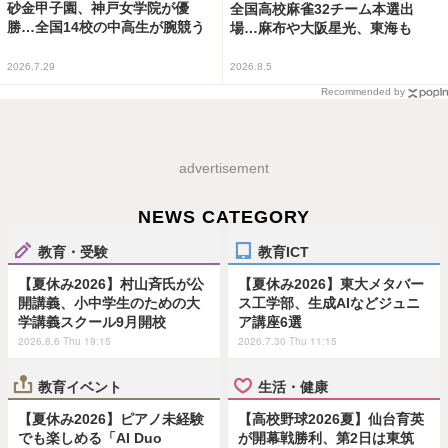
砂金甲子園、神戸女学院が優
全国高校麻雀32チーム本選出
勝…全国14校の中高生が腕競う
場…麻布や大阪星光、東海も
2026.7.29
2026.8.5
Recommended by
advertisement
NEWS CATEGORY
教育・受験
教育ICT
【夏休み2026】村山斉氏が公
【夏休み2026】東大メタバー
開講義、小中学生のための大
ス工学部、生成AIなどジュニ
学講義スクール9月開校
ア講座6選
2026.8.6 Thu 19:15
2026.7.30 Thu 11:15
教育イベント
生活・健康
【夏休み2026】ピアノ未経験
【高校野球2026夏】仙台育英
でも楽しめる「AI Duo
が開幕戦勝利、第2日は東筑