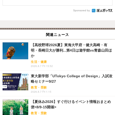
Sponsored by
関連ニュース
【高校野球2026夏】東海大甲府・健大高崎・有
明・長崎日大が勝利...第4日は遊学館vs青森山田ほ
か
生活・健康
2026.8.7 Fri 15:52
東大新学部「UTokyo College of Design」入試攻
略セミナー9/27
教育・受験
2026.8.7 Fri 1:15
【夏休み2026】すぐ行けるイベント情報おまとめ
便<8/9-15開催>
教育・受験