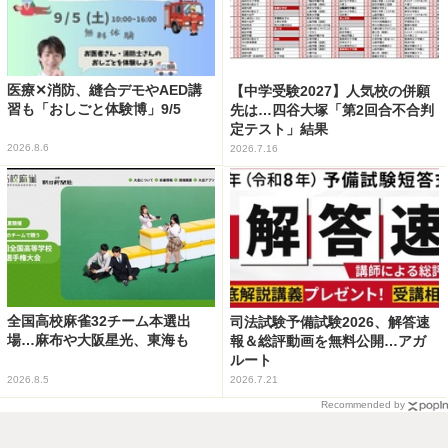
医療✕消防、縫合デモやAED講
【中学受験2027】人気校の併願
習も「おしごと体験博」9/5
先は…四谷大塚「第2回合不合判
定テスト」結果
2026.8.6
2026.7.16
全国高校麻雀32チーム本選出
司法試験予備試験2026、解答速
場…麻布や大阪星光、東海も
報＆総評動画を無料公開…アガ
ルート
2026.8.5
2026.7.21
Recommended by