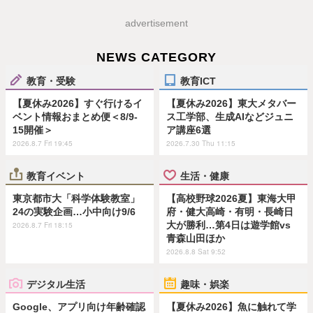
advertisement
NEWS CATEGORY
教育・受験
教育ICT
【夏休み2026】すぐ行けるイ
【夏休み2026】東大メタバー
ベント情報おまとめ便＜8/9-
ス工学部、生成AIなどジュニ
15開催＞
ア講座6選
2026.8.7 Fri 19:45
2026.7.30 Thu 11:15
教育イベント
生活・健康
東京都市大「科学体験教室」
【高校野球2026夏】東海大甲
24の実験企画…小中向け9/6
府・健大高崎・有明・長崎日
大が勝利…第4日は遊学館vs
2026.8.7 Fri 18:15
青森山田ほか
2026.8.8 Sat 9:52
デジタル生活
趣味・娯楽
Google、アプリ向け年齢確認
【夏休み2026】魚に触れて学