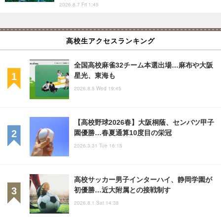
2026.8.7 Fri 1:45
高校生アクセスランキング
全国高校麻雀32チーム本選出場…麻布や大阪
星光、東海も
2026.8.5 Wed 19:45
【高校野球2026春】大阪桐蔭、センバツ甲子
園優勝…春夏通算10度目の栄冠
2026.3.31 Tue 16:15
高校サッカー男子インターハイ、静岡学園が
初優勝…近大附属との接戦制す
2026.8.1 Sat 14:38