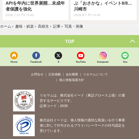
APIを年内に世界展開…未成年
ぶ「おさかな」イベント8/8…
者保護を強化
川崎市
2026.7.31 Fri 13:45
2026.8.7 Fri 10:45
ホーム
›
趣味・娯楽
›
高校生
›
記事
›
写真・画像
TOP
Home
Facebook
X
YouTube
Instagram
line
お問合せ
広告掲載
会社概要
リセマムについて
個人情報保護方針
リセマムは、株式会社イード（東証グロース上場）の運
営するサービスです。
証券コード：6038
株式会社イードは、個人情報の適切な取扱いを行う事業
者に対して付与されるプライバシーマークの付与認定を
受けています。