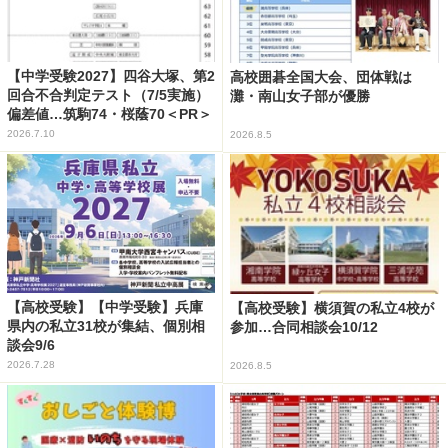
【中学受験2027】四谷大塚、第2
高校囲碁全国大会、団体戦は
回合不合判定テスト（7/5実施）
灘・南山女子部が優勝
偏差値…筑駒74・桜蔭70＜PR＞
2026.7.10
2026.8.5
【高校受験】【中学受験】兵庫
【高校受験】横須賀の私立4校が
県内の私立31校が集結、個別相
参加…合同相談会10/12
談会9/6
2026.7.28
2026.8.5