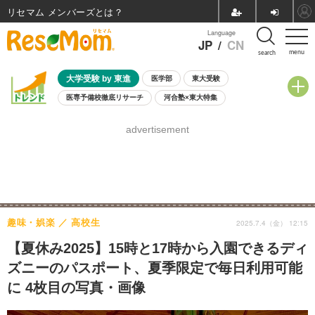
リセマム メンバーズ
Language
JP
/
CN
menu
search
大学受験 by 東進
医学部
東大受験
医専予備校徹底リサーチ
河合塾×東大特集
親子で考える大学選び
高校受験
中学受験
小学校受験
advertisement
共通テスト
夏休み
8月開催学校説明会・相談会
8月開催イベント・WS
全国公立高校 過去問
人気記事
自由研究教材（小学生向け）
自由研究教材（中学生向け）
ランキング
趣味・娯楽
高校生
2025.7.4（金） 12:15
【夏休み2025】15時と17時から入園できるディ
ズニーのパスポート、夏季限定で毎日利用可能
に 4枚目の写真・画像