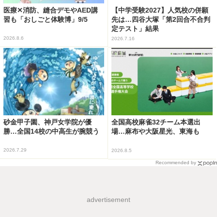
医療✕消防、縫合デモやAED講
【中学受験2027】人気校の併願
習も「おしごと体験博」9/5
先は…四谷大塚「第2回合不合判
定テスト」結果
2026.8.6
2026.7.16
砂金甲子園、神戸女学院が優
全国高校麻雀32チーム本選出
勝…全国14校の中高生が腕競う
場…麻布や大阪星光、東海も
2026.7.29
2026.8.5
Recommended by
advertisement