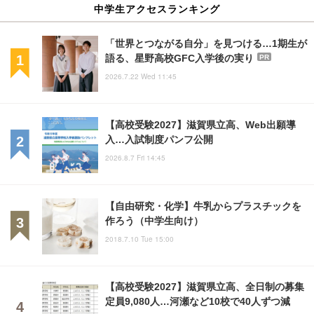
中学生アクセスランキング
「世界とつながる自分」を見つける…1期生が
語る、星野高校GFC入学後の実り
PR
2026.7.22 Wed 11:45
【高校受験2027】滋賀県立高、Web出願導
入…入試制度パンフ公開
2026.8.7 Fri 14:45
【自由研究・化学】牛乳からプラスチックを
作ろう（中学生向け）
2018.7.10 Tue 15:00
【高校受験2027】滋賀県立高、全日制の募集
定員9,080人…河瀬など10校で40人ずつ減