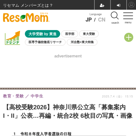
リセマム メンバーズ
Language
JP
/
CN
menu
search
大学受験 by 東進
医学部
東大受験
医専予備校徹底リサーチ
河合塾×東大特集
親子で考える大学選び
高校受験
中学受験
小学校受験
advertisement
共通テスト
夏休み
8月開催学校説明会・相談会
8月開催イベント・WS
全国公立高校 過去問
人気記事
自由研究教材（小学生向け）
自由研究教材（中学生向け）
ランキング
教育・受験
中学生
2025.7.4（金） 15:15
【高校受験2026】神奈川県公立高「募集案内
I・II」公表…再編・統合2校 6枚目の写真・画像