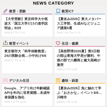
NEWS CATEGORY
教育・受験
教育ICT
【大学受験】東京科学大や筑
【夏休み2026】東大メタバー
波大「国立大学だけの進学説
ス工学部、生成AIなどジュニ
明会」8/29
ア講座6選
2026.8.7 Fri 17:15
2026.7.30 Thu 11:15
教育イベント
生活・健康
東京都市大「科学体験教室」
【高校野球2026夏】第3日朝
24の実験企画…小中向け9/6
の部は東海大甲府が勝利、午
後の部で八幡商と健大高崎が
2026.8.7 Fri 18:15
激突
2026.8.7 Fri 12:45
デジタル生活
趣味・娯楽
Google、アプリ向け年齢確認
【夏休み2026】魚に触れて学
APIを年内に世界展開…未成年
ぶ「おさかな」イベント8/8…
者保護を強化
川崎市
2026.7.31 Fri 13:45
2026.8.7 Fri 10:45