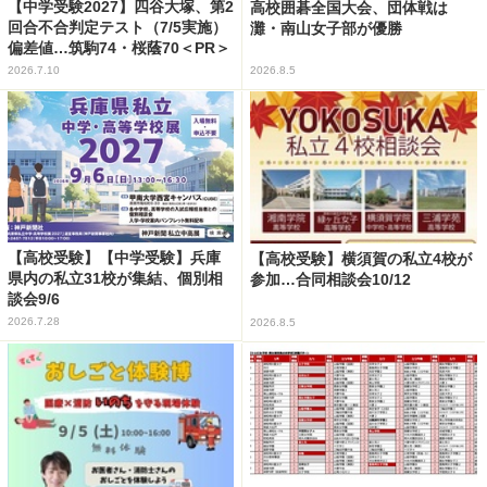
【中学受験2027】四谷大塚、第2
高校囲碁全国大会、団体戦は
回合不合判定テスト（7/5実施）
灘・南山女子部が優勝
偏差値…筑駒74・桜蔭70＜PR＞
2026.7.10
2026.8.5
【高校受験】【中学受験】兵庫
【高校受験】横須賀の私立4校が
県内の私立31校が集結、個別相
参加…合同相談会10/12
談会9/6
2026.7.28
2026.8.5