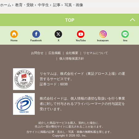
ホーム
›
教育・受験
›
中学生
›
記事
›
写真・画像
TOP
Home
Facebook
X
YouTube
Instagram
line
お問合せ
広告掲載
会社概要
リセマムについて
個人情報保護方針
リセマムは、株式会社イード（東証グロース上場）の運
営するサービスです。
証券コード：6038
株式会社イードは、個人情報の適切な取扱いを行う事業
者に対して付与されるプライバシーマークの付与認定を
受けています。
紹介した商品/サービスを購入、契約した場合に、
売上の一部が弊社サイトに還元されることがあります。
当サイトに掲載の記事・見出し・写真・画像の無断転載を禁じます。
Copyright © 2026 IID, Inc.