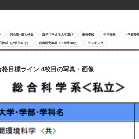
チ
河合塾×東大特集
親子で考える大学選び
高校受験
中学受験
小学校受
究教材（小学生向け）
自由研究教材（中学生向け）
ランキング
合格目標ライン 4枚目の写真・画像