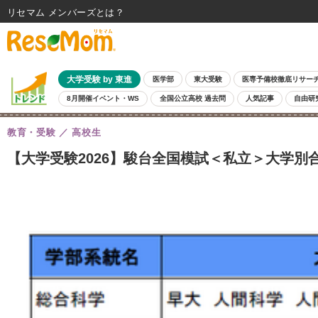
リセマム メンバーズ
大学受験 by 東進
医学部
東大受験
医専予備校徹底リサー
8月開催イベント・WS
全国公立高校 過去問
人気記事
自由研
教育・受験
高校生
【大学受験2026】駿台全国模試＜私立＞大学別