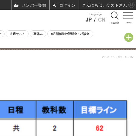
ログイン
こんにちは、ゲストさん
Language
JP
/
CN
menu
search
験
共通テスト
夏休み
8月開催学校説明会・相談会
2025.7.4（金） 19:15