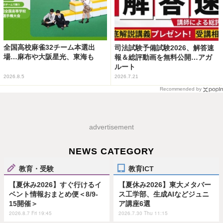
全国高校麻雀32チーム本選出
司法試験予備試験2026、解答速
場…麻布や大阪星光、東海も
報＆総評動画を無料公開…アガ
ルート
2026.8.5
2026.7.21
Recommended by
advertisement
NEWS CATEGORY
教育・受験
教育ICT
【夏休み2026】すぐ行けるイ
【夏休み2026】東大メタバー
ベント情報おまとめ便＜8/9-
ス工学部、生成AIなどジュニ
15開催＞
ア講座6選
2026.8.7 Fri 19:45
2026.7.30 Thu 11:15