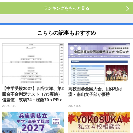
ランキングをもっと見る
こちらの記事もおすすめ
【中学受験2027】四谷大塚、第2
高校囲碁全国大会、団体戦は
回合不合判定テスト（7/5実施）
灘・南山女子部が優勝
偏差値…筑駒74・桜蔭70＜PR＞
2026.7.10
2026.8.5