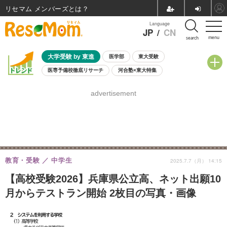
リセマム メンバーズ
Language
JP
/
CN
menu
search
大学受験 by 東進
医学部
東大受験
医専予備校徹底リサーチ
河合塾×東大特集
親子で考える大学選び
高校受験
中学受験
小学校受験
advertisement
共通テスト
夏休み
8月開催学校説明会・相談会
8月開催イベント・WS
全国公立高校 過去問
人気記事
自由研究教材（小学生向け）
自由研究教材（中学生向け）
ランキング
教育・受験
中学生
2025.7.7（月） 14:15
【高校受験2026】兵庫県公立高、ネット出願10
月からテストラン開始 2枚目の写真・画像