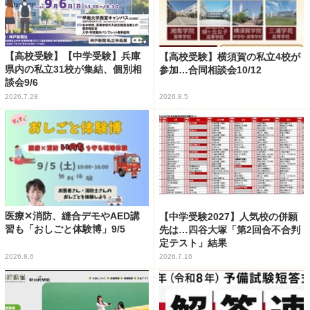
【高校受験】【中学受験】兵庫
【高校受験】横須賀の私立4校が
県内の私立31校が集結、個別相
参加…合同相談会10/12
談会9/6
2026.7.28
2026.8.5
医療✕消防、縫合デモやAED講
【中学受験2027】人気校の併願
習も「おしごと体験博」9/5
先は…四谷大塚「第2回合不合判
定テスト」結果
2026.8.6
2026.7.16