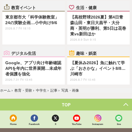
教育イベント
生活・健康
東京都市大「科学体験教室」
【高校野球2026夏】第4日青
24の実験企画…小中向け9/6
森山田・東日大昌平・大分
商・英明が勝利、第5日は花巻
2026.8.7 Fri 18:15
東vs新田ほか
2026.8.9 Sun 9:15
デジタル生活
趣味・娯楽
Google、アプリ向け年齢確認
【夏休み2026】魚に触れて学
APIを年内に世界展開…未成年
ぶ「おさかな」イベント8/8…
者保護を強化
川崎市
2026.7.31 Fri 13:45
2026.8.7 Fri 10:45
ホーム
›
教育・受験
›
中学生
›
記事
›
写真・画像
TOP
Home
Facebook
X
YouTube
Instagram
line