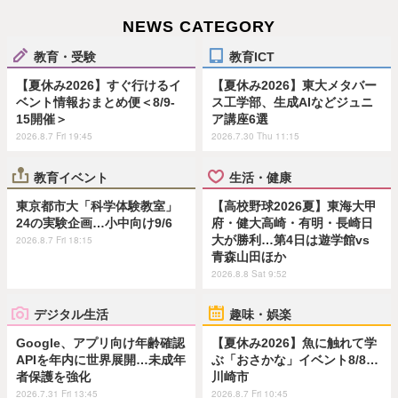
NEWS CATEGORY
教育・受験
教育ICT
【夏休み2026】すぐ行けるイ
【夏休み2026】東大メタバー
ベント情報おまとめ便＜8/9-
ス工学部、生成AIなどジュニ
15開催＞
ア講座6選
2026.8.7 Fri 19:45
2026.7.30 Thu 11:15
教育イベント
生活・健康
東京都市大「科学体験教室」
【高校野球2026夏】東海大甲
24の実験企画…小中向け9/6
府・健大高崎・有明・長崎日
大が勝利…第4日は遊学館vs
2026.8.7 Fri 18:15
青森山田ほか
2026.8.8 Sat 9:52
デジタル生活
趣味・娯楽
Google、アプリ向け年齢確認
【夏休み2026】魚に触れて学
APIを年内に世界展開…未成年
ぶ「おさかな」イベント8/8…
者保護を強化
川崎市
2026.7.31 Fri 13:45
2026.8.7 Fri 10:45