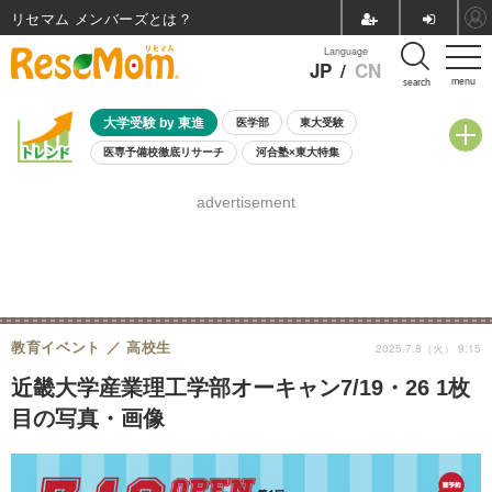
リセマム メンバーズ
Language
JP
/
CN
menu
search
大学受験 by 東進
医学部
東大受験
医専予備校徹底リサーチ
河合塾×東大特集
親子で考える大学選び
高校受験
中学受験
小学校受験
advertisement
共通テスト
夏休み
8月開催学校説明会・相談会
8月開催イベント・WS
全国公立高校 過去問
人気記事
自由研究教材（小学生向け）
自由研究教材（中学生向け）
ランキング
教育イベント
高校生
2025.7.8（火） 9:15
近畿大学産業理工学部オーキャン7/19・26 1枚
目の写真・画像