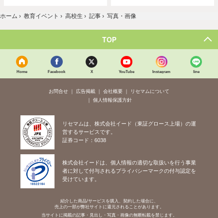
ホーム
›
教育イベント
›
高校生
›
記事
›
写真・画像
TOP
Home
Facebook
X
YouTube
Instagram
line
お問合せ
広告掲載
会社概要
リセマムについて
個人情報保護方針
リセマムは、株式会社イード（東証グロース上場）の運
営するサービスです。
証券コード：6038
株式会社イードは、個人情報の適切な取扱いを行う事業
者に対して付与されるプライバシーマークの付与認定を
受けています。
紹介した商品/サービスを購入、契約した場合に、
売上の一部が弊社サイトに還元されることがあります。
当サイトに掲載の記事・見出し・写真・画像の無断転載を禁じます。