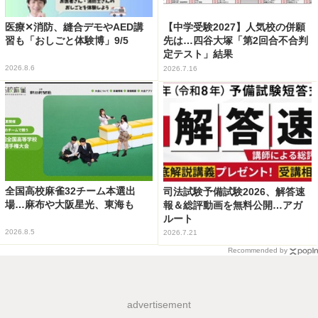
医療✕消防、縫合デモやAED講
【中学受験2027】人気校の併願
習も「おしごと体験博」9/5
先は…四谷大塚「第2回合不合判
定テスト」結果
2026.8.6
2026.7.16
全国高校麻雀32チーム本選出
司法試験予備試験2026、解答速
場…麻布や大阪星光、東海も
報＆総評動画を無料公開…アガ
ルート
2026.8.5
2026.7.21
Recommended by
advertisement