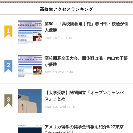
高校生アクセスランキング
第50回「高校囲碁選手権」春日部・桜蔭が個
人優勝
2026.8.6 Thu 16:45
高校囲碁全国大会、団体戦は灘・南山女子部
が優勝
2026.8.5 Wed 10:40
【大学受験】関関同立「オープンキャンパ
ス」まとめ
2026.5.27 Wed 11:15
アメリカ留学の奨学金情報を紹介8/27東京…
EducationUSA