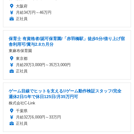
大阪府
月給34万円～46万円
正社員
保育士 有資格者/認可保育園/「赤羽橋駅」徒歩5分/借り上げ宿
舎利用可/賞与2.8カ月分
東麻布保育園
東京都
月給29万3,000円～35万3,000円
正社員
ゲーム目線でヒットを支える!/ゲーム動作検証スタッフ/完全
週休2日/1年で休日125日/月35万円可
株式会社C-Link
千葉県
月給32万6,000円～33万円
正社員