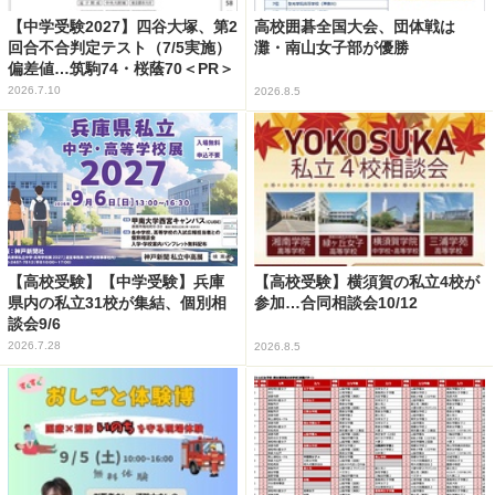
【中学受験2027】四谷大塚、第2
高校囲碁全国大会、団体戦は
回合不合判定テスト（7/5実施）
灘・南山女子部が優勝
偏差値…筑駒74・桜蔭70＜PR＞
2026.7.10
2026.8.5
【高校受験】【中学受験】兵庫
【高校受験】横須賀の私立4校が
県内の私立31校が集結、個別相
参加…合同相談会10/12
談会9/6
2026.7.28
2026.8.5