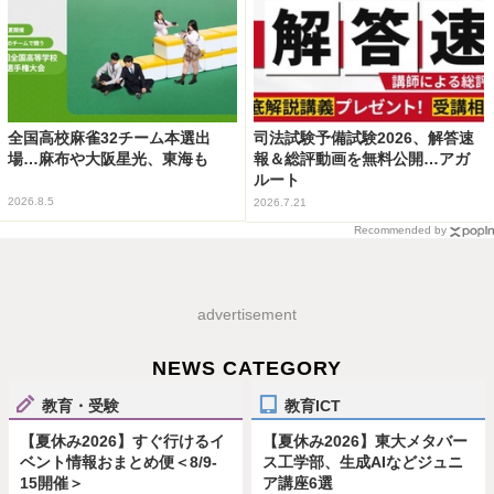
全国高校麻雀32チーム本選出
司法試験予備試験2026、解答速
場…麻布や大阪星光、東海も
報＆総評動画を無料公開…アガ
ルート
2026.8.5
2026.7.21
Recommended by
advertisement
NEWS CATEGORY
教育・受験
教育ICT
【夏休み2026】すぐ行けるイ
【夏休み2026】東大メタバー
ベント情報おまとめ便＜8/9-
ス工学部、生成AIなどジュニ
15開催＞
ア講座6選