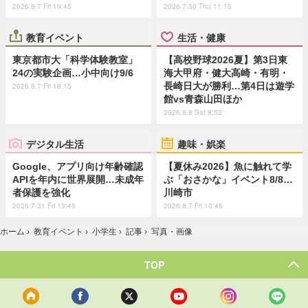
2026.8.7 Fri 19:45
2026.7.30 Thu 11:15
教育イベント
生活・健康
東京都市大「科学体験教室」
【高校野球2026夏】第3日東
24の実験企画…小中向け9/6
海大甲府・健大高崎・有明・
長崎日大が勝利…第4日は遊学
2026.8.7 Fri 18:15
館vs青森山田ほか
2026.8.8 Sat 9:52
デジタル生活
趣味・娯楽
Google、アプリ向け年齢確認
【夏休み2026】魚に触れて学
APIを年内に世界展開…未成年
ぶ「おさかな」イベント8/8…
者保護を強化
川崎市
2026.7.31 Fri 13:45
2026.8.7 Fri 10:45
ホーム
›
教育イベント
›
小学生
›
記事
›
写真・画像
TOP