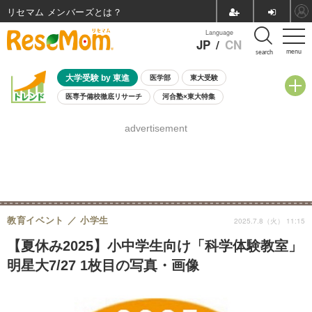
リセマム メンバーズ
Language
JP
/
CN
menu
search
大学受験 by 東進
医学部
東大受験
医専予備校徹底リサーチ
河合塾×東大特集
親子で考える大学選び
高校受験
中学受験
小学校受験
advertisement
共通テスト
夏休み
8月開催学校説明会・相談会
8月開催イベント・WS
全国公立高校 過去問
人気記事
自由研究教材（小学生向け）
自由研究教材（中学生向け）
ランキング
教育イベント
小学生
2025.7.8（火） 11:15
【夏休み2025】小中学生向け「科学体験教室」
明星大7/27 1枚目の写真・画像