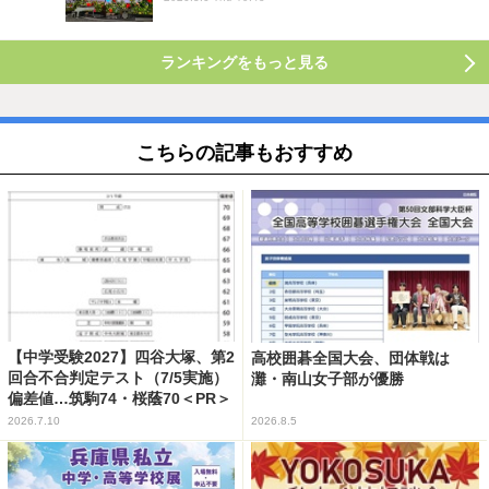
ランキングをもっと見る
こちらの記事もおすすめ
【中学受験2027】四谷大塚、第2
高校囲碁全国大会、団体戦は
回合不合判定テスト（7/5実施）
灘・南山女子部が優勝
偏差値…筑駒74・桜蔭70＜PR＞
2026.7.10
2026.8.5