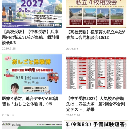
【高校受験】【中学受験】兵庫
【高校受験】横須賀の私立4校が
県内の私立31校が集結、個別相
参加…合同相談会10/12
談会9/6
2026.7.28
2026.8.5
医療✕消防、縫合デモやAED講
【中学受験2027】人気校の併願
習も「おしごと体験博」9/5
先は…四谷大塚「第2回合不合判
定テスト」結果
2026.8.6
2026.7.16