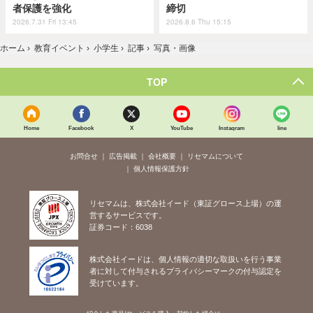
者保護を強化
締切
2026.7.31 Fri 13:45
2026.8.6 Thu 15:15
ホーム
›
教育イベント
›
小学生
›
記事
›
写真・画像
TOP
Home
Facebook
X
YouTube
Instagram
line
お問合せ
広告掲載
会社概要
リセマムについて
個人情報保護方針
リセマムは、株式会社イード（東証グロース上場）の運
営するサービスです。
証券コード：6038
株式会社イードは、個人情報の適切な取扱いを行う事業
者に対して付与されるプライバシーマークの付与認定を
受けています。