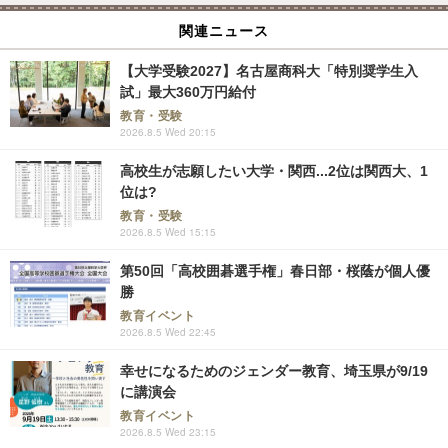
関連ニュース
【大学受験2027】名古屋商科大「特別奨学生入
試」最大360万円給付
教育・受験
2026.8.5 Wed 20:15
高校生が志願したい大学・関西...2位は関西大、1
位は?
教育・受験
2026.8.5 Wed 15:15
第50回「高校囲碁選手権」春日部・桜蔭が個人優
勝
教育イベント
2026.8.5 Wed 22:45
幸せになるためのジェンダー教育、埼玉県が9/19
に講演会
教育イベント
2026.8.5 Wed 23:15