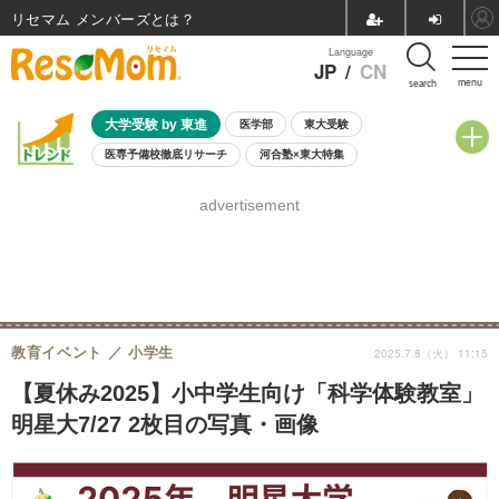
リセマム メンバーズ
Language
JP
/
CN
menu
search
大学受験 by 東進
医学部
東大受験
医専予備校徹底リサーチ
河合塾×東大特集
親子で考える大学選び
高校受験
中学受験
小学校受験
advertisement
共通テスト
夏休み
8月開催学校説明会・相談会
8月開催イベント・WS
全国公立高校 過去問
人気記事
自由研究教材（小学生向け）
自由研究教材（中学生向け）
ランキング
教育イベント
小学生
2025.7.8（火） 11:15
【夏休み2025】小中学生向け「科学体験教室」
明星大7/27 2枚目の写真・画像