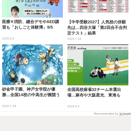
医療✕消防、縫合デモやAED講
【中学受験2027】人気校の併願
習も「おしごと体験博」9/5
先は…四谷大塚「第2回合不合判
定テスト」結果
2026.8.6
2026.7.16
砂金甲子園、神戸女学院が優
全国高校麻雀32チーム本選出
勝…全国14校の中高生が腕競う
場…麻布や大阪星光、東海も
2026.7.29
2026.8.5
Recommended by