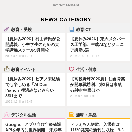
advertisement
NEWS CATEGORY
教育・受験
教育ICT
【夏休み2026】村山斉氏が公
【夏休み2026】東大メタバー
開講義、小中学生のための大
ス工学部、生成AIなどジュニ
学講義スクール9月開校
ア講座6選
2026.8.6 Thu 19:15
2026.7.30 Thu 11:15
教育イベント
生活・健康
【夏休み2026】ピアノ未経験
【高校野球2026夏】仙台育英
でも楽しめる「AI Duo
が開幕戦勝利、第2日は東筑
Piano」横浜みなとみらい
vs神村学園ほか
8/31まで
2026.8.5 Wed 20:32
2026.8.6 Thu 19:45
デジタル生活
趣味・娯楽
Google、アプリ向け年齢確認
ドラえもん短歌、入選作は
APIを年内に世界展開…未成年
11/20発売の新刊に収録…9/3