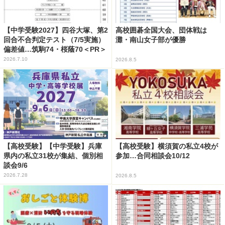
【中学受験2027】四谷大塚、第2
高校囲碁全国大会、団体戦は
回合不合判定テスト（7/5実施）
灘・南山女子部が優勝
偏差値…筑駒74・桜蔭70＜PR＞
2026.7.10
2026.8.5
【高校受験】【中学受験】兵庫
【高校受験】横須賀の私立4校が
県内の私立31校が集結、個別相
参加…合同相談会10/12
談会9/6
2026.7.28
2026.8.5