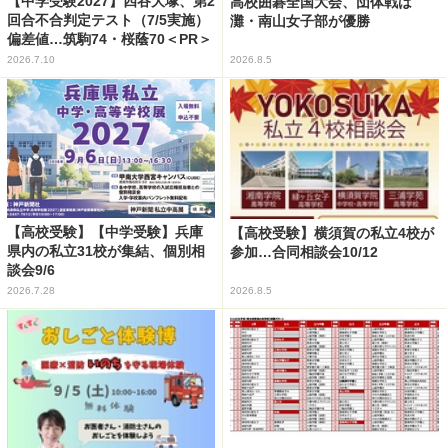
【中学受験2027】四谷大塚、第2
高校囲碁全国大会、団体戦は
回合不合判定テスト（7/5実施）
灘・南山女子部が優勝
偏差値…筑駒74・桜蔭70＜PR＞
2026.7.10
2026.8.5
【高校受験】【中学受験】兵庫
【高校受験】横須賀の私立4校が
県内の私立31校が集結、個別相
参加…合同相談会10/12
談会9/6
2026.7.28
2026.8.5