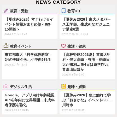
NEWS CATEGORY
教育・受験
教育ICT
【夏休み2026】すぐ行けるイ
【夏休み2026】東大メタバー
ベント情報おまとめ便＜8/9-
ス工学部、生成AIなどジュニ
15開催＞
ア講座6選
2026.8.7 Fri 19:45
2026.7.30 Thu 11:15
教育イベント
生活・健康
東京都市大「科学体験教室」
【高校野球2026夏】東海大甲
24の実験企画…小中向け9/6
府・健大高崎・有明・長崎日
大が勝利…第4日は遊学館vs
2026.8.7 Fri 18:15
青森山田ほか
2026.8.8 Sat 9:52
デジタル生活
趣味・娯楽
Google、アプリ向け年齢確認
【夏休み2026】魚に触れて学
APIを年内に世界展開…未成年
ぶ「おさかな」イベント8/8…
者保護を強化
川崎市
2026.7.31 Fri 13:45
2026.8.7 Fri 10:45