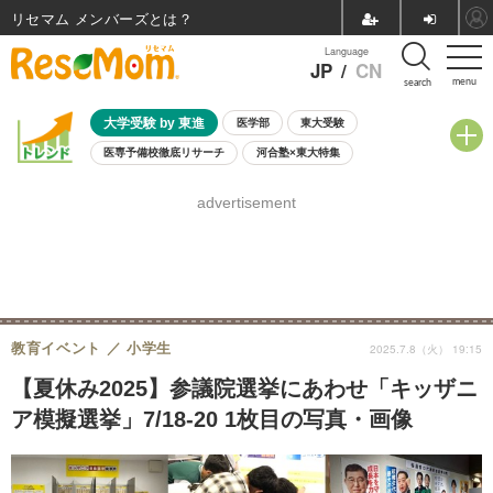
リセマム メンバーズ
Language
JP
/
CN
menu
search
大学受験 by 東進
医学部
東大受験
医専予備校徹底リサーチ
河合塾×東大特集
親子で考える大学選び
高校受験
中学受験
小学校受験
advertisement
共通テスト
夏休み
8月開催学校説明会・相談会
8月開催イベント・WS
全国公立高校 過去問
人気記事
自由研究教材（小学生向け）
自由研究教材（中学生向け）
ランキング
教育イベント
小学生
2025.7.8（火） 19:15
【夏休み2025】参議院選挙にあわせ「キッザニ
ア模擬選挙」7/18-20 1枚目の写真・画像