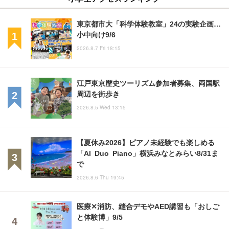
東京都市大「科学体験教室」24の実験企画…
小中向け9/6
2026.8.7 Fri 18:15
江戸東京歴史ツーリズム参加者募集、両国駅
周辺を街歩き
2026.8.5 Wed 13:15
【夏休み2026】ピアノ未経験でも楽しめる
「AI Duo Piano」横浜みなとみらい8/31ま
で
2026.8.6 Thu 19:45
医療✕消防、縫合デモやAED講習も「おしご
と体験博」9/5