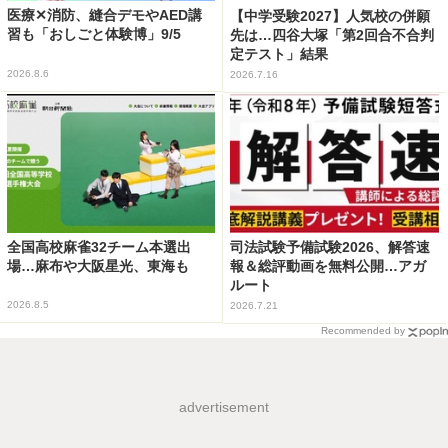
医療✕消防、縫合デモやAED講
【中学受験2027】人気校の併願
習も「おしごと体験博」9/5
先は…四谷大塚「第2回合不合判
定テスト」結果
2026.8.6
2026.7.16
全国高校麻雀32チーム本選出
司法試験予備試験2026、解答速
場…麻布や大阪星光、東海も
報＆総評動画を無料公開…アガ
ルート
2026.8.5
2026.7.21
Recommended by
advertisement