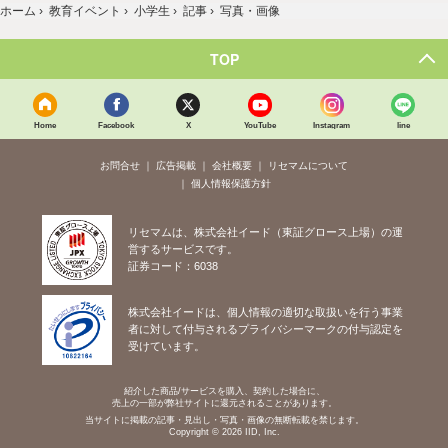
ホーム
›
教育イベント
›
小学生
›
記事
›
写真・画像
TOP
Home
Facebook
X
YouTube
Instagram
line
お問合せ
広告掲載
会社概要
リセマムについて
個人情報保護方針
リセマムは、株式会社イード（東証グロース上場）の運
営するサービスです。
証券コード：6038
株式会社イードは、個人情報の適切な取扱いを行う事業
者に対して付与されるプライバシーマークの付与認定を
受けています。
紹介した商品/サービスを購入、契約した場合に、
売上の一部が弊社サイトに還元されることがあります。
当サイトに掲載の記事・見出し・写真・画像の無断転載を禁じます。
Copyright © 2026 IID, Inc.