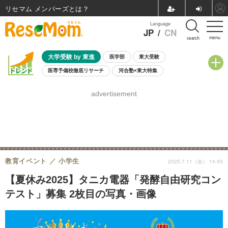
リセマム メンバーズ
Language
JP
/
CN
menu
search
大学受験 by 東進
医学部
東大受験
医専予備校徹底リサーチ
河合塾×東大特集
親子で考える大学選び
高校受験
中学受験
小学校受験
advertisement
共通テスト
夏休み
8月開催学校説明会・相談会
8月開催イベント・WS
全国公立高校 過去問
人気記事
自由研究教材（小学生向け）
自由研究教材（中学生向け）
ランキング
教育イベント
小学生
2025.7.11（金） 14:45
【夏休み2025】タニカ電器「発酵自由研究コン
テスト」募集 2枚目の写真・画像