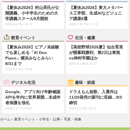
【夏休み2026】村山斉氏が公
【夏休み2026】東大メタバー
開講義、小中学生のための大
ス工学部、生成AIなどジュニ
学講義スクール9月開校
ア講座6選
2026.8.6 Thu 19:15
2026.7.30 Thu 11:15
教育イベント
生活・健康
【夏休み2026】ピアノ未経験
【高校野球2026夏】仙台育英
でも楽しめる「AI Duo
が開幕戦勝利、第2日は東筑
Piano」横浜みなとみらい
vs神村学園ほか
8/31まで
2026.8.5 Wed 20:32
2026.8.6 Thu 19:45
デジタル生活
趣味・娯楽
Google、アプリ向け年齢確認
ドラえもん短歌、入選作は
APIを年内に世界展開…未成年
11/20発売の新刊に収録…9/3
者保護を強化
締切
2026.7.31 Fri 13:45
2026.8.6 Thu 15:15
ホーム
›
教育イベント
›
小学生
›
記事
›
写真・画像