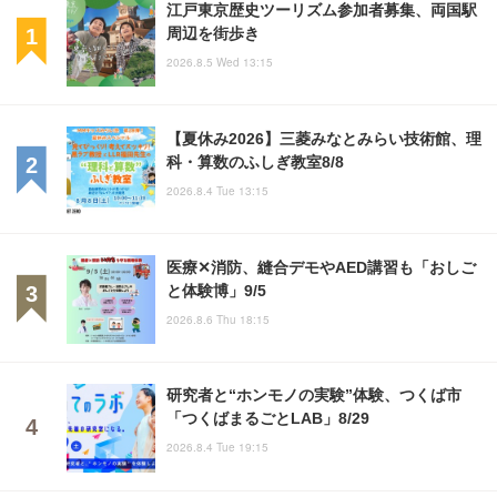
江戸東京歴史ツーリズム参加者募集、両国駅
周辺を街歩き
2026.8.5 Wed 13:15
【夏休み2026】三菱みなとみらい技術館、理
科・算数のふしぎ教室8/8
2026.8.4 Tue 13:15
医療✕消防、縫合デモやAED講習も「おしご
と体験博」9/5
2026.8.6 Thu 18:15
研究者と“ホンモノの実験”体験、つくば市
「つくばまるごとLAB」8/29
2026.8.4 Tue 19:15