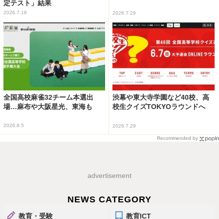
定テスト」結果
2026.7.16
2026.7.29
全国高校麻雀32チーム本選出
渋幕や東大寺学園など40校、高
場…麻布や大阪星光、東海も
校生クイズTOKYOラウンドへ
2026.8.5
2026.7.29
Recommended by
advertisement
NEWS CATEGORY
教育・受験
教育ICT