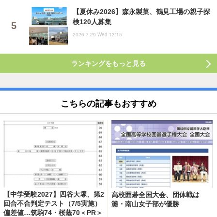
【夏休み2026】森永製菓、鶴見工場の親子探
検120人募集
2026.7.29 Wed 13:15
ランキングをもっと見る
こちらの記事もおすすめ
【中学受験2027】四谷大塚、第2
高校囲碁全国大会、団体戦は
回合不合判定テスト（7/5実施）
灘・南山女子部が優勝
偏差値…筑駒74・桜蔭70＜PR＞