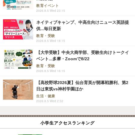
教育イベント
2026.8.5 Wed 23:15
ネイティブキャンプ、中高生向けニュース英語提
供...毎日更新
教育・受験
2026.8.5 Wed 18:15
【大学受験】中央大商学部、受験生向けトークイ
ベント...多摩・Zoomで8/22
教育・受験
2026.8.5 Wed 16:15
【高校野球2026夏】仙台育英が開幕戦勝利、第2
日は東筑vs神村学園ほか
生活・健康
2026.8.5 Wed 2:32
小学生アクセスランキング