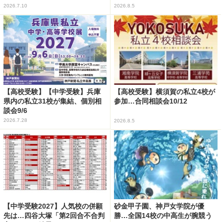
2026.7.10
2026.8.5
【高校受験】【中学受験】兵庫
【高校受験】横須賀の私立4校が
県内の私立31校が集結、個別相
参加…合同相談会10/12
談会9/6
2026.7.28
2026.8.5
【中学受験2027】人気校の併願
砂金甲子園、神戸女学院が優
先は…四谷大塚「第2回合不合判
勝…全国14校の中高生が腕競う