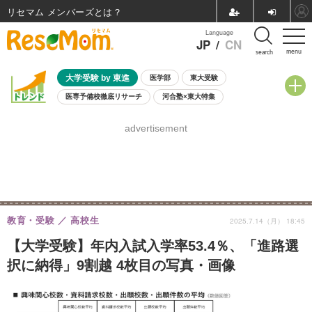
リセマム メンバーズ
Language
JP
/
CN
menu
search
大学受験 by 東進
医学部
東大受験
医専予備校徹底リサーチ
河合塾×東大特集
親子で考える大学選び
高校受験
中学受験
小学校受験
advertisement
共通テスト
夏休み
8月開催学校説明会・相談会
8月開催イベント・WS
全国公立高校 過去問
人気記事
自由研究教材（小学生向け）
自由研究教材（中学生向け）
ランキング
教育・受験
高校生
2025.7.14（月） 18:45
【大学受験】年内入試入学率53.4％、「進路選
択に納得」9割越 4枚目の写真・画像