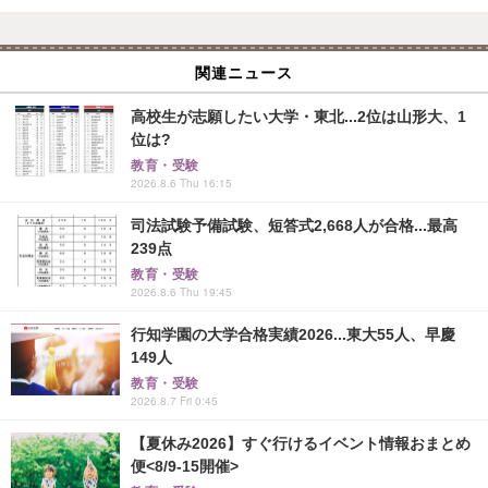
関連ニュース
高校生が志願したい大学・東北...2位は山形大、1
位は?
教育・受験
2026.8.6 Thu 16:15
司法試験予備試験、短答式2,668人が合格...最高
239点
教育・受験
2026.8.6 Thu 19:45
行知学園の大学合格実績2026...東大55人、早慶
149人
教育・受験
2026.8.7 Fri 0:45
【夏休み2026】すぐ行けるイベント情報おまとめ
便<8/9-15開催>