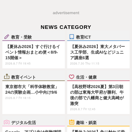
advertisement
NEWS CATEGORY
教育・受験
教育ICT
【夏休み2026】すぐ行けるイ
【夏休み2026】東大メタバー
ベント情報おまとめ便＜8/9-
ス工学部、生成AIなどジュニ
15開催＞
ア講座6選
2026.8.7 Fri 19:45
2026.7.30 Thu 11:15
教育イベント
生活・健康
東京都市大「科学体験教室」
【高校野球2026夏】第3日朝
24の実験企画…小中向け9/6
の部は東海大甲府が勝利、午
後の部で八幡商と健大高崎が
2026.8.7 Fri 18:15
激突
2026.8.7 Fri 12:45
デジタル生活
趣味・娯楽