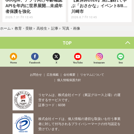
Google、アプリ向け年齢確認
【夏休み2026】魚に触れて学
APIを年内に世界展開…未成年
ぶ「おさかな」イベント8/8…
者保護を強化
川崎市
2026.7.31 Fri 13:45
2026.8.7 Fri 10:45
ホーム
›
教育・受験
›
高校生
›
記事
›
写真・画像
TOP
Home
Facebook
X
YouTube
Instagram
line
お問合せ
広告掲載
会社概要
リセマムについて
個人情報保護方針
リセマムは、株式会社イード（東証グロース上場）の運
営するサービスです。
証券コード：6038
株式会社イードは、個人情報の適切な取扱いを行う事業
者に対して付与されるプライバシーマークの付与認定を
受けています。