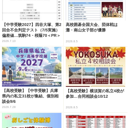
【中学受験2027】四谷大塚、第2
高校囲碁全国大会、団体戦は
回合不合判定テスト（7/5実施）
灘・南山女子部が優勝
偏差値…筑駒74・桜蔭70＜PR＞
2026.7.10
2026.8.5
【高校受験】【中学受験】兵庫
【高校受験】横須賀の私立4校が
県内の私立31校が集結、個別相
参加…合同相談会10/12
談会9/6
2026.7.28
2026.8.5