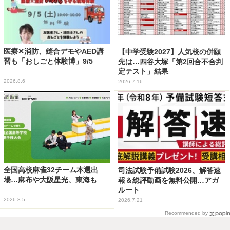
医療✕消防、縫合デモやAED講
【中学受験2027】人気校の併願
習も「おしごと体験博」9/5
先は…四谷大塚「第2回合不合判
定テスト」結果
2026.8.6
2026.7.16
全国高校麻雀32チーム本選出
司法試験予備試験2026、解答速
場…麻布や大阪星光、東海も
報＆総評動画を無料公開…アガ
ルート
2026.8.5
2026.7.21
Recommended by