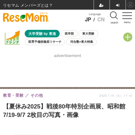
リセマム メンバーズ
Language
JP
/
CN
menu
search
大学受験 by 東進
医学部
東大受験
医専予備校徹底リサーチ
河合塾×東大特集
親子で考える大学選び
高校受験
中学受験
小学校受験
advertisement
共通テスト
夏休み
8月開催学校説明会・相談会
8月開催イベント・WS
全国公立高校 過去問
人気記事
自由研究教材（小学生向け）
自由研究教材（中学生向け）
ランキング
教育・受験
その他
2025.7.15（火） 17:15
【夏休み2025】戦後80年特別企画展、昭和館
7/19-9/7 2枚目の写真・画像