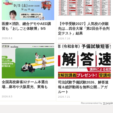
医療✕消防、縫合デモやAED講
【中学受験2027】人気校の併願
習も「おしごと体験博」9/5
先は…四谷大塚「第2回合不合判
定テスト」結果
2026.8.6
2026.7.16
全国高校麻雀32チーム本選出
司法試験予備試験2026、解答速
場…麻布や大阪星光、東海も
報＆総評動画を無料公開…アガ
ルート
2026.8.5
2026.7.21
Recommended by