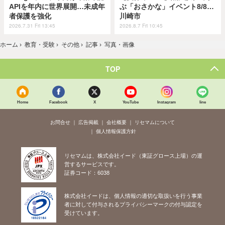
APIを年内に世界展開…未成年
ぶ「おさかな」イベント8/8…
者保護を強化
川崎市
2026.7.31 Fri 13:45
2026.8.7 Fri 10:45
ホーム
›
教育・受験
›
その他
›
記事
›
写真・画像
TOP
Home
Facebook
X
YouTube
Instagram
line
お問合せ
広告掲載
会社概要
リセマムについて
個人情報保護方針
リセマムは、株式会社イード（東証グロース上場）の運
営するサービスです。
証券コード：6038
株式会社イードは、個人情報の適切な取扱いを行う事業
者に対して付与されるプライバシーマークの付与認定を
受けています。