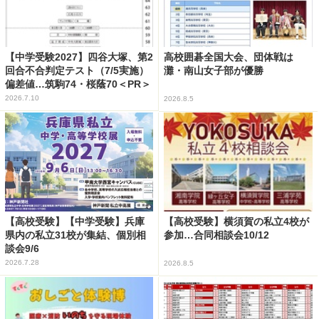
【中学受験2027】四谷大塚、第2
高校囲碁全国大会、団体戦は
回合不合判定テスト（7/5実施）
灘・南山女子部が優勝
偏差値…筑駒74・桜蔭70＜PR＞
2026.7.10
2026.8.5
【高校受験】【中学受験】兵庫
【高校受験】横須賀の私立4校が
県内の私立31校が集結、個別相
参加…合同相談会10/12
談会9/6
2026.7.28
2026.8.5