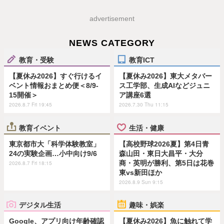
advertisement
NEWS CATEGORY
教育・受験
教育ICT
【夏休み2026】すぐ行けるイ
【夏休み2026】東大メタバー
ベント情報おまとめ便＜8/9-
ス工学部、生成AIなどジュニ
15開催＞
ア講座6選
2026.8.7 Fri 19:45
2026.7.30 Thu 11:15
教育イベント
生活・健康
東京都市大「科学体験教室」
【高校野球2026夏】第4日青
24の実験企画…小中向け9/6
森山田・東日大昌平・大分
商・英明が勝利、第5日は花巻
2026.8.7 Fri 18:15
東vs新田ほか
2026.8.9 Sun 9:15
デジタル生活
趣味・娯楽
Google、アプリ向け年齢確認
【夏休み2026】魚に触れて学