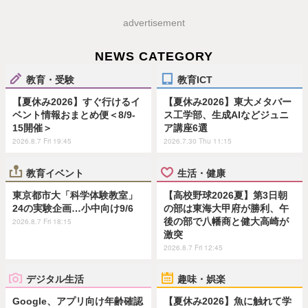
advertisement
NEWS CATEGORY
教育・受験
教育ICT
【夏休み2026】すぐ行けるイ
【夏休み2026】東大メタバー
ベント情報おまとめ便＜8/9-
ス工学部、生成AIなどジュニ
15開催＞
ア講座6選
2026.8.7 Fri 19:45
2026.7.30 Thu 11:15
教育イベント
生活・健康
東京都市大「科学体験教室」
【高校野球2026夏】第3日朝
24の実験企画…小中向け9/6
の部は東海大甲府が勝利、午
後の部で八幡商と健大高崎が
2026.8.7 Fri 18:15
激突
2026.8.7 Fri 12:45
デジタル生活
趣味・娯楽
Google、アプリ向け年齢確認
【夏休み2026】魚に触れて学