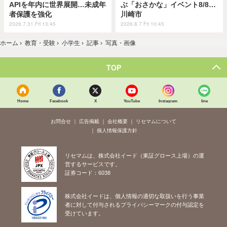
APIを年内に世界展開…未成年
ぶ「おさかな」イベント8/8…
者保護を強化
川崎市
2026.7.31 Fri 13:45
2026.8.7 Fri 10:45
ホーム
›
教育・受験
›
小学生
›
記事
›
写真・画像
TOP
Home
Facebook
X
YouTube
Instagram
line
お問合せ
広告掲載
会社概要
リセマムについて
個人情報保護方針
リセマムは、株式会社イード（東証グロース上場）の運
営するサービスです。
証券コード：6038
株式会社イードは、個人情報の適切な取扱いを行う事業
者に対して付与されるプライバシーマークの付与認定を
受けています。