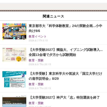
関連ニュース
東京都市大「科学体験教室」24の実験企画...小中
向け9/6
教育イベント
2026.8.7 Fri 0:15
【大学受験2027】獨協大、イブニング試験導入...
全国13会場で夕方から試験開始
教育・受験
2026.8.6 Thu 20:15
【大学受験】東京科学大や筑波大「国立大学だけ
の進学説明会」8/29
教育・受験
2026.8.6 Thu 23:15
【大学受験2027】神戸大「志」特別選抜を終了
教育・受験