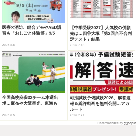
医療✕消防、縫合デモやAED講
【中学受験2027】人気校の併願
習も「おしごと体験博」9/5
先は…四谷大塚「第2回合不合判
定テスト」結果
2026.8.6
2026.7.16
全国高校麻雀32チーム本選出
司法試験予備試験2026、解答速
場…麻布や大阪星光、東海も
報＆総評動画を無料公開…アガ
ルート
2026.8.5
2026.7.21
Recommended by