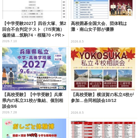
【中学受験2027】四谷大塚、第2
高校囲碁全国大会、団体戦は
回合不合判定テスト（7/5実施）
灘・南山女子部が優勝
偏差値…筑駒74・桜蔭70＜PR＞
2026.7.10
2026.8.5
【高校受験】【中学受験】兵庫
【高校受験】横須賀の私立4校が
県内の私立31校が集結、個別相
参加…合同相談会10/12
談会9/6
2026.7.28
2026.8.5