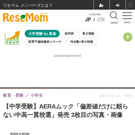
リセマム メンバーズ
Language
JP
/
CN
menu
search
大学受験 by 東進
医学部
東大受験
医専予備校徹底リサーチ
河合塾×東大特集
親子で考える大学選び
高校受験
中学受験
小学校受験
advertisement
共通テスト
夏休み
8月開催学校説明会・相談会
8月開催イベント・WS
全国公立高校 過去問
人気記事
自由研究教材（小学生向け）
自由研究教材（中学生向け）
ランキング
教育・受験
小学生
2025.7.15（火） 19:45
【中学受験】AERAムック「偏差値だけに頼ら
ない中高一貫校選」発売 3枚目の写真・画像