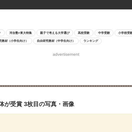
チ
河合塾×東大特集
親子で考える大学選び
高校受験
中学受験
小学校受
究教材（小学生向け）
自由研究教材（中学生向け）
ランキング
advertisement
体が受賞 3枚目の写真・画像