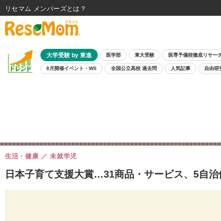
リセマム メンバーズ
大学受験 by 東進
医学部
東大受験
医専予備校徹底リサー
8月開催イベント・WS
全国公立高校 過去問
人気記事
自由研
生活・健康
未就学児
日本子育て支援大賞…31商品・サービス、5自治