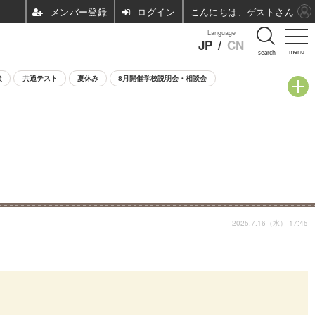
ログイン
こんにちは、ゲストさん
Language
JP
/
CN
menu
search
験
共通テスト
夏休み
8月開催学校説明会・相談会
2025.7.16（水） 17:45