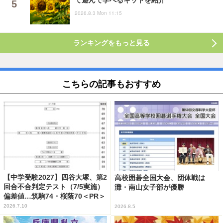
て遊んで学べるキットを紹介
2026.8.3 Mon 11:15
ランキングをもっと見る
こちらの記事もおすすめ
【中学受験2027】四谷大塚、第2
高校囲碁全国大会、団体戦は
回合不合判定テスト（7/5実施）
灘・南山女子部が優勝
偏差値…筑駒74・桜蔭70＜PR＞
2026.7.10
2026.8.5