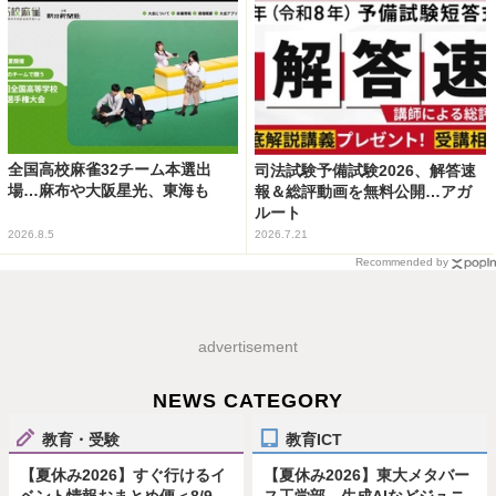
全国高校麻雀32チーム本選出
司法試験予備試験2026、解答速
場…麻布や大阪星光、東海も
報＆総評動画を無料公開…アガ
ルート
2026.8.5
2026.7.21
Recommended by
advertisement
NEWS CATEGORY
教育・受験
教育ICT
【夏休み2026】すぐ行けるイ
【夏休み2026】東大メタバー
ベント情報おまとめ便＜8/9-
ス工学部、生成AIなどジュニ