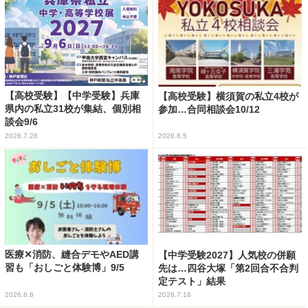
【高校受験】【中学受験】兵庫
【高校受験】横須賀の私立4校が
県内の私立31校が集結、個別相
参加…合同相談会10/12
談会9/6
2026.7.28
2026.8.5
医療✕消防、縫合デモやAED講
【中学受験2027】人気校の併願
習も「おしごと体験博」9/5
先は…四谷大塚「第2回合不合判
定テスト」結果
2026.8.6
2026.7.16