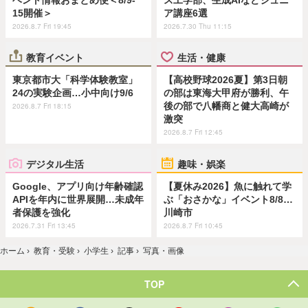
15開催＞
ア講座6選
2026.8.7 Fri 19:45
2026.7.30 Thu 11:15
教育イベント
生活・健康
東京都市大「科学体験教室」
【高校野球2026夏】第3日朝
24の実験企画…小中向け9/6
の部は東海大甲府が勝利、午
後の部で八幡商と健大高崎が
2026.8.7 Fri 18:15
激突
2026.8.7 Fri 12:45
デジタル生活
趣味・娯楽
Google、アプリ向け年齢確認
【夏休み2026】魚に触れて学
APIを年内に世界展開…未成年
ぶ「おさかな」イベント8/8…
者保護を強化
川崎市
2026.7.31 Fri 13:45
2026.8.7 Fri 10:45
ホーム
›
教育・受験
›
小学生
›
記事
›
写真・画像
TOP