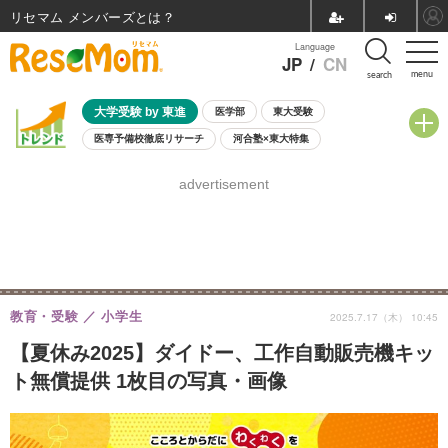
リセマム メンバーズ
Language
JP
/
CN
menu
search
大学受験 by 東進
医学部
東大受験
医専予備校徹底リサーチ
河合塾×東大特集
親子で考える大学選び
高校受験
中学受験
小学校受験
advertisement
共通テスト
夏休み
8月開催学校説明会・相談会
8月開催イベント・WS
全国公立高校 過去問
人気記事
自由研究教材（小学生向け）
自由研究教材（中学生向け）
ランキング
教育・受験
小学生
2025.7.17（木） 10:45
【夏休み2025】ダイドー、工作自動販売機キッ
ト無償提供 1枚目の写真・画像