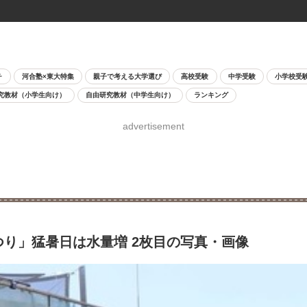
チ
河合塾×東大特集
親子で考える大学選び
高校受験
中学受験
小学校受
究教材（小学生向け）
自由研究教材（中学生向け）
ランキング
advertisement
つり」猛暑日は水量増 2枚目の写真・画像