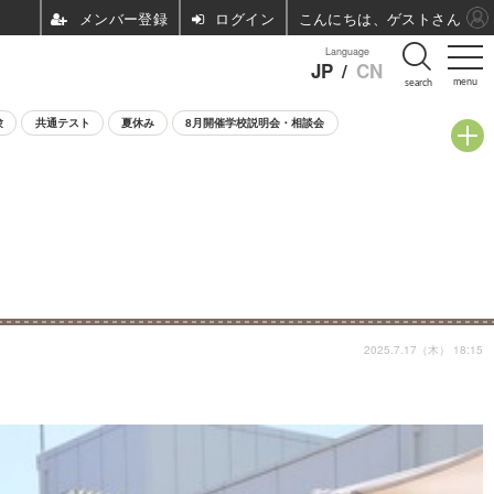
ログイン
こんにちは、ゲストさん
Language
JP
/
CN
menu
search
験
共通テスト
夏休み
8月開催学校説明会・相談会
2025.7.17（木） 18:15