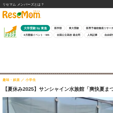
リセマム メンバーズ
大学受験 by 東進
医学部
東大受験
医専予備校徹底リサー
8月開催イベント・WS
全国公立高校 過去問
人気記事
自由研
趣味・娯楽
小学生
【夏休み2025】サンシャイン水族館「爽快夏ま