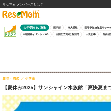
リセマム メンバーズ
大学受験 by 東進
医学部
東大受験
医専予備校徹底リサー
8月開催イベント・WS
全国公立高校 過去問
人気記事
自由研
趣味・娯楽
小学生
【夏休み2025】サンシャイン水族館「爽快夏ま