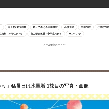
チ
河合塾×東大特集
親子で考える大学選び
高校受験
中学受験
小学校受
究教材（小学生向け）
自由研究教材（中学生向け）
ランキング
advertisement
つり」猛暑日は水量増 1枚目の写真・画像