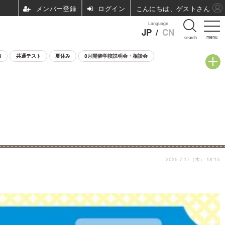
ログイン
こんにちは、ゲストさん
Language
JP
/
CN
menu
search
験
共通テスト
夏休み
8月開催学校説明会・相談会
2025.7.17（木） 18:15