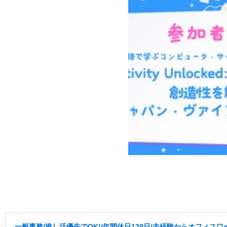
一般事務/推し活優先でOK!/年間休日129日/未経験からオフィスワ