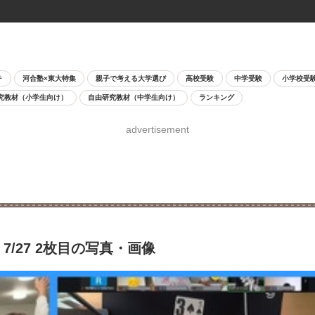
チ
河合塾×東大特集
親子で考える大学選び
高校受験
中学受験
小学校受
究教材（小学生向け）
自由研究教材（中学生向け）
ランキング
advertisement
g」7/27 2枚目の写真・画像