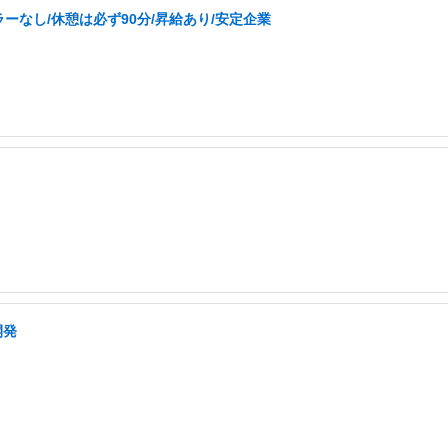
なし/休憩は必ず90分/昇給あり/安定企業
開発