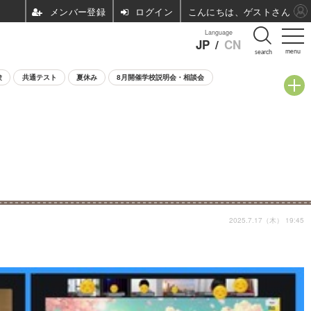
ログイン
こんにちは、ゲストさん
Language
JP
/
CN
menu
search
験
共通テスト
夏休み
8月開催学校説明会・相談会
2025.7.17（木） 19:45