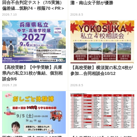
回合不合判定テスト（7/5実施）
灘・南山女子部が優勝
偏差値…筑駒74・桜蔭70＜PR＞
2026.7.10
2026.8.5
【高校受験】【中学受験】兵庫
【高校受験】横須賀の私立4校が
県内の私立31校が集結、個別相
参加…合同相談会10/12
談会9/6
2026.7.28
2026.8.5