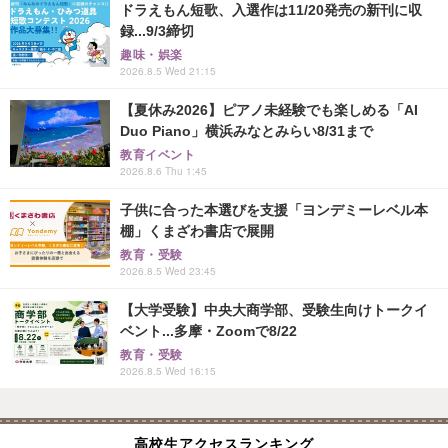
ドラえもん短歌、入選作は11/20発売の新刊に収
録...9/3締切
趣味・娯楽
2026.8.5 Wed 21:15
【夏休み2026】ピアノ未経験でも楽しめる「AI
Duo Piano」横浜みなとみらい8/31まで
教育イベント
2026.8.6 Thu 1:45
子供に合った本選びを支援「ヨンデミーレベル本
棚」くまざわ書店で展開
教育・受験
2026.8.5 Wed 23:45
【大学受験】中央大商学部、受験生向けトークイ
ベント...多摩・Zoomで8/22
教育・受験
2026.8.5 Wed 16:15
高校生アクセスランキング