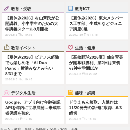
教育・受験
教育ICT
【夏休み2026】村山斉氏が公
【夏休み2026】東大メタバー
開講義、小中学生のための大
ス工学部、生成AIなどジュニ
学講義スクール9月開校
ア講座6選
2026.8.6 Thu 19:15
2026.7.30 Thu 11:15
教育イベント
生活・健康
【夏休み2026】ピアノ未経験
【高校野球2026夏】仙台育英
でも楽しめる「AI Duo
が開幕戦勝利、第2日は東筑
Piano」横浜みなとみらい
vs神村学園ほか
8/31まで
2026.8.5 Wed 20:32
2026.8.6 Thu 19:45
デジタル生活
趣味・娯楽
Google、アプリ向け年齢確認
ドラえもん短歌、入選作は
APIを年内に世界展開…未成年
11/20発売の新刊に収録…9/3
者保護を強化
締切
2026.7.31 Fri 13:45
2026.8.6 Thu 15:15
ホーム
›
教育・受験
›
高校生
›
記事
›
写真・画像