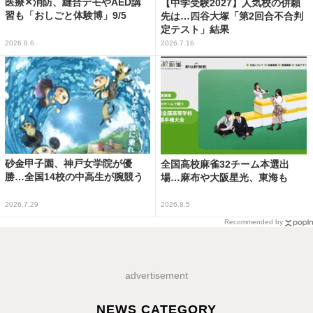
医療✕消防、縫合デモやAED講
【中学受験2027】人気校の併願
習も「おしごと体験博」9/5
先は…四谷大塚「第2回合不合判
定テスト」結果
2026.8.6
2026.7.16
砂金甲子園、神戸女学院が優
全国高校麻雀32チーム本選出
勝…全国14校の中高生が腕競う
場…麻布や大阪星光、東海も
2026.7.29
2026.8.5
Recommended by
advertisement
NEWS CATEGORY