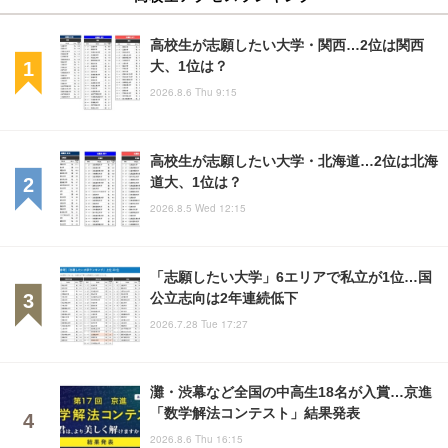
高校生が志願したい大学・関西…2位は関西
大、1位は？
2026.8.6 Thu 9:15
高校生が志願したい大学・北海道…2位は北海
道大、1位は？
2026.8.5 Wed 12:15
「志願したい大学」6エリアで私立が1位…国
公立志向は2年連続低下
2026.7.28 Tue 17:27
灘・渋幕など全国の中高生18名が入賞…京進
「数学解法コンテスト」結果発表
2026.8.6 Thu 16:15