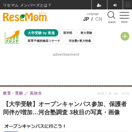
リセマム メンバーズ
Language
JP
/
CN
menu
search
大学受験 by 東進
医学部
東大受験
医専予備校徹底リサーチ
河合塾×東大特集
親子で考える大学選び
高校受験
中学受験
小学校受験
advertisement
共通テスト
夏休み
8月開催学校説明会・相談会
8月開催イベント・WS
全国公立高校 過去問
人気記事
自由研究教材（小学生向け）
自由研究教材（中学生向け）
ランキング
教育・受験
高校生
2025.7.18（金） 12:15
【大学受験】オープンキャンパス参加、保護者
同伴が増加…河合塾調査 3枚目の写真・画像