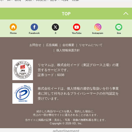
TOP
Home
Facebook
X
YouTube
Instagram
line
お問合せ
広告掲載
会社概要
リセマムについて
個人情報保護方針
リセマムは、株式会社イード（東証グロース上場）の運
営するサービスです。
証券コード：6038
株式会社イードは、個人情報の適切な取扱いを行う事業
者に対して付与されるプライバシーマークの付与認定を
受けています。
紹介した商品/サービスを購入、契約した場合に、
売上の一部が弊社サイトに還元されることがあります。
当サイトに掲載の記事・見出し・写真・画像の無断転載を禁じます。
Copyright © 2026 IID, Inc.
advertisement