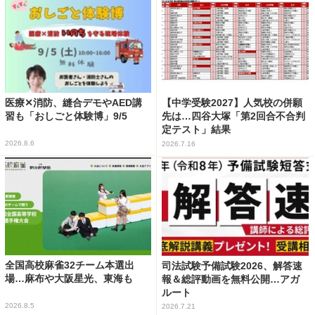
医療✕消防、縫合デモやAED講
【中学受験2027】人気校の併願
習も「おしごと体験博」9/5
先は…四谷大塚「第2回合不合判
定テスト」結果
2026.8.6
2026.7.16
全国高校麻雀32チーム本選出
司法試験予備試験2026、解答速
場…麻布や大阪星光、東海も
報＆総評動画を無料公開…アガ
ルート
2026.8.5
2026.7.21