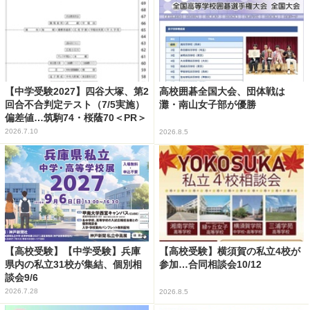
【中学受験2027】四谷大塚、第2
高校囲碁全国大会、団体戦は
回合不合判定テスト（7/5実施）
灘・南山女子部が優勝
偏差値…筑駒74・桜蔭70＜PR＞
2026.7.10
2026.8.5
【高校受験】【中学受験】兵庫
【高校受験】横須賀の私立4校が
県内の私立31校が集結、個別相
参加…合同相談会10/12
談会9/6
2026.7.28
2026.8.5