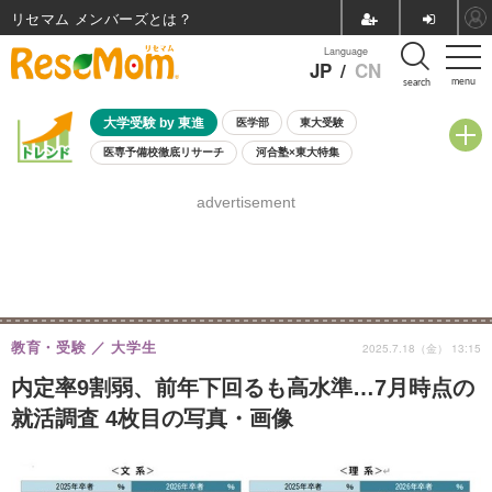
リセマム メンバーズ
Language
JP
/
CN
menu
search
大学受験 by 東進
医学部
東大受験
医専予備校徹底リサーチ
河合塾×東大特集
親子で考える大学選び
高校受験
中学受験
小学校受験
advertisement
共通テスト
夏休み
8月開催学校説明会・相談会
8月開催イベント・WS
全国公立高校 過去問
人気記事
自由研究教材（小学生向け）
自由研究教材（中学生向け）
ランキング
教育・受験
大学生
2025.7.18（金） 13:15
内定率9割弱、前年下回るも高水準…7月時点の
就活調査 4枚目の写真・画像