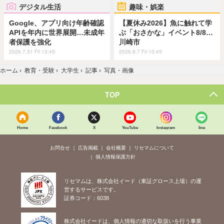
デジタル生活
趣味・娯楽
Google、アプリ向け年齢確認
【夏休み2026】魚に触れて学
APIを年内に世界展開…未成年
ぶ「おさかな」イベント8/8…
者保護を強化
川崎市
2026.7.31 Fri 13:45
2026.8.7 Fri 10:45
ホーム
›
教育・受験
›
大学生
›
記事
›
写真・画像
TOP
Home
Facebook
X
YouTube
Instagram
line
お問合せ
広告掲載
会社概要
リセマムについて
個人情報保護方針
リセマムは、株式会社イード（東証グロース上場）の運
営するサービスです。
証券コード：6038
株式会社イードは、個人情報の適切な取扱いを行う事業