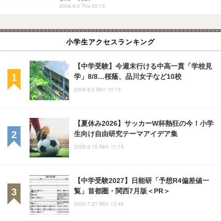
2026.8.6 Thu 20:15
小学生アクセスランキング
【中学受験】今週末行ける中高一貫「学校見
学」8/8…桜蔭、品川女子など10校
2026.8.3 Mon 10:15
【夏休み2026】サッカーW杯熱狂の今！小学
生向け自由研究テーマアイデア集
2026.6.15 Mon 11:15
【中学受験2027】日能研「予想R4偏差値一
覧」首都圏・関西7月版＜PR＞
2026.7.27 Mon 13:46