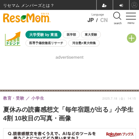
リセマム メンバーズ
Language
JP
/
CN
menu
search
大学受験 by 東進
医学部
東大受験
医専予備校徹底リサーチ
河合塾×東大特集
親子で考える大学選び
高校受験
中学受験
小学校受験
advertisement
共通テスト
夏休み
8月開催学校説明会・相談会
8月開催イベント・WS
全国公立高校 過去問
人気記事
自由研究教材（小学生向け）
自由研究教材（中学生向け）
ランキング
教育・受験
小学生
2025.7.18（金） 14:15
夏休みの読書感想文「毎年宿題が出る」小学生
4割 10枚目の写真・画像