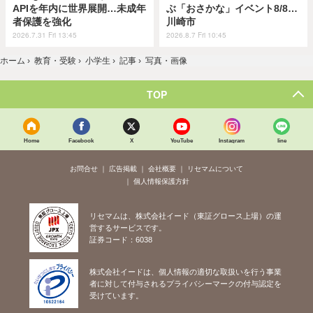
APIを年内に世界展開…未成年
ぶ「おさかな」イベント8/8…
者保護を強化
川崎市
2026.7.31 Fri 13:45
2026.8.7 Fri 10:45
ホーム
›
教育・受験
›
小学生
›
記事
›
写真・画像
TOP
Home
Facebook
X
YouTube
Instagram
line
お問合せ
広告掲載
会社概要
リセマムについて
個人情報保護方針
リセマムは、株式会社イード（東証グロース上場）の運
営するサービスです。
証券コード：6038
株式会社イードは、個人情報の適切な取扱いを行う事業
者に対して付与されるプライバシーマークの付与認定を
受けています。