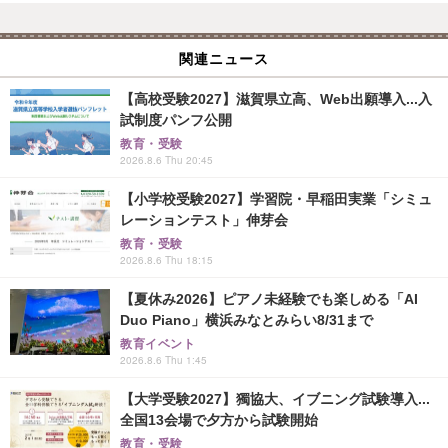
関連ニュース
【高校受験2027】滋賀県立高、Web出願導入...入
試制度パンフ公開
教育・受験
2026.8.6 Thu 20:45
【小学校受験2027】学習院・早稲田実業「シミュ
レーションテスト」伸芽会
教育・受験
2026.8.6 Thu 18:15
【夏休み2026】ピアノ未経験でも楽しめる「AI
Duo Piano」横浜みなとみらい8/31まで
教育イベント
2026.8.6 Thu 1:45
【大学受験2027】獨協大、イブニング試験導入...
全国13会場で夕方から試験開始
教育・受験