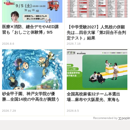
医療✕消防、縫合デモやAED講
【中学受験2027】人気校の併願
習も「おしごと体験博」9/5
先は…四谷大塚「第2回合不合判
定テスト」結果
2026.8.6
2026.7.16
砂金甲子園、神戸女学院が優
全国高校麻雀32チーム本選出
勝…全国14校の中高生が腕競う
場…麻布や大阪星光、東海も
2026.7.29
2026.8.5
Recommended by