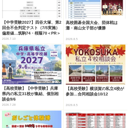
【中学受験2027】四谷大塚、第2
高校囲碁全国大会、団体戦は
回合不合判定テスト（7/5実施）
灘・南山女子部が優勝
偏差値…筑駒74・桜蔭70＜PR＞
2026.7.10
2026.8.5
【高校受験】【中学受験】兵庫
【高校受験】横須賀の私立4校が
県内の私立31校が集結、個別相
参加…合同相談会10/12
談会9/6
2026.7.28
2026.8.5