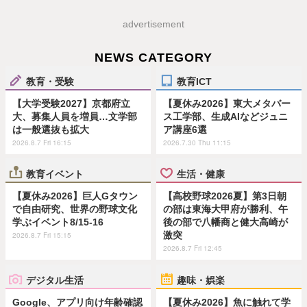
advertisement
NEWS CATEGORY
教育・受験
教育ICT
【大学受験2027】京都府立
【夏休み2026】東大メタバー
大、募集人員を増員…文学部
ス工学部、生成AIなどジュニ
は一般選抜も拡大
ア講座6選
2026.8.7 Fri 16:15
2026.7.30 Thu 11:15
教育イベント
生活・健康
【夏休み2026】巨人Gタウン
【高校野球2026夏】第3日朝
で自由研究、世界の野球文化
の部は東海大甲府が勝利、午
学ぶイベント8/15-16
後の部で八幡商と健大高崎が
激突
2026.8.7 Fri 15:15
2026.8.7 Fri 12:45
デジタル生活
趣味・娯楽
Google、アプリ向け年齢確認
【夏休み2026】魚に触れて学