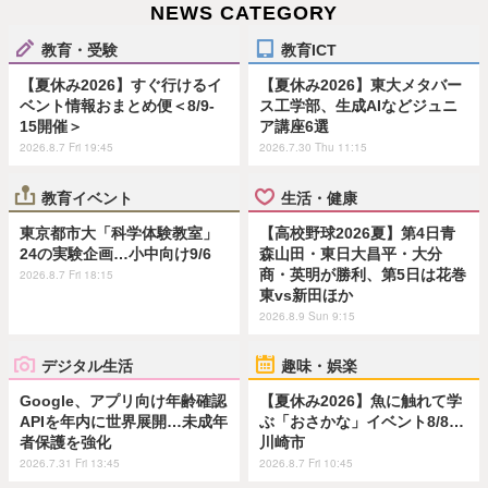
NEWS CATEGORY
教育・受験
教育ICT
【夏休み2026】すぐ行けるイ
【夏休み2026】東大メタバー
ベント情報おまとめ便＜8/9-
ス工学部、生成AIなどジュニ
15開催＞
ア講座6選
2026.8.7 Fri 19:45
2026.7.30 Thu 11:15
教育イベント
生活・健康
東京都市大「科学体験教室」
【高校野球2026夏】第4日青
24の実験企画…小中向け9/6
森山田・東日大昌平・大分
商・英明が勝利、第5日は花巻
2026.8.7 Fri 18:15
東vs新田ほか
2026.8.9 Sun 9:15
デジタル生活
趣味・娯楽
Google、アプリ向け年齢確認
【夏休み2026】魚に触れて学
APIを年内に世界展開…未成年
ぶ「おさかな」イベント8/8…
者保護を強化
川崎市
2026.7.31 Fri 13:45
2026.8.7 Fri 10:45