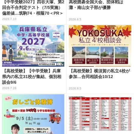
【中学受験2027】四谷大塚、第2
高校囲碁全国大会、団体戦は
回合不合判定テスト（7/5実施）
灘・南山女子部が優勝
偏差値…筑駒74・桜蔭70＜PR＞
2026.7.10
2026.8.5
【高校受験】【中学受験】兵庫
【高校受験】横須賀の私立4校が
県内の私立31校が集結、個別相
参加…合同相談会10/12
談会9/6
2026.7.28
2026.8.5