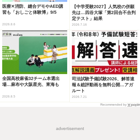
医療✕消防、縫合デモやAED講
【中学受験2027】人気校の併願
習も「おしごと体験博」9/5
先は…四谷大塚「第2回合不合判
定テスト」結果
2026.8.6
2026.7.16
全国高校麻雀32チーム本選出
司法試験予備試験2026、解答速
場…麻布や大阪星光、東海も
報＆総評動画を無料公開…アガ
ルート
2026.8.5
2026.7.21
Recommended by
advertisement