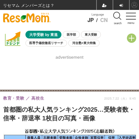
リセマム メンバーズ
Language
JP
/
CN
menu
search
大学受験 by 東進
医学部
東大受験
医専予備校徹底リサーチ
河合塾×東大特集
親子で考える大学選び
高校受験
中学受験
小学校受験
advertisement
共通テスト
夏休み
8月開催学校説明会・相談会
8月開催イベント・WS
全国公立高校 過去問
人気記事
自由研究教材（小学生向け）
自由研究教材（中学生向け）
ランキング
教育・受験
高校生
2025.7.22（火） 9:45
首都圏の私大人気ランキング2025…受験者数・
倍率・辞退率 1枚目の写真・画像