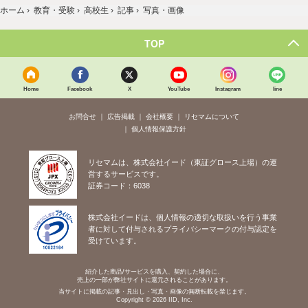
ホーム
›
教育・受験
›
高校生
›
記事
›
写真・画像
TOP
Home
Facebook
X
YouTube
Instagram
line
お問合せ
広告掲載
会社概要
リセマムについて
個人情報保護方針
リセマムは、株式会社イード（東証グロース上場）の運
営するサービスです。
証券コード：6038
株式会社イードは、個人情報の適切な取扱いを行う事業
者に対して付与されるプライバシーマークの付与認定を
受けています。
紹介した商品/サービスを購入、契約した場合に、
売上の一部が弊社サイトに還元されることがあります。
当サイトに掲載の記事・見出し・写真・画像の無断転載を禁じます。
Copyright © 2026 IID, Inc.