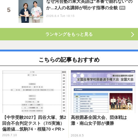
なぜ河合塾の東大英語は"本番で崩れない"の
か…2人の名講師が明かす指導の全貌
PR
2026.8.4 Tue 18:15
ランキングをもっと見る
こちらの記事もおすすめ
【中学受験2027】四谷大塚、第2
高校囲碁全国大会、団体戦は
回合不合判定テスト（7/5実施）
灘・南山女子部が優勝
偏差値…筑駒74・桜蔭70＜PR＞
2026.7.10
2026.8.5