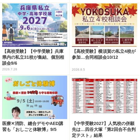
【高校受験】【中学受験】兵庫
【高校受験】横須賀の私立4校が
県内の私立31校が集結、個別相
参加…合同相談会10/12
談会9/6
2026.7.28
2026.8.5
医療✕消防、縫合デモやAED講
【中学受験2027】人気校の併願
習も「おしごと体験博」9/5
先は…四谷大塚「第2回合不合判
定テスト」結果