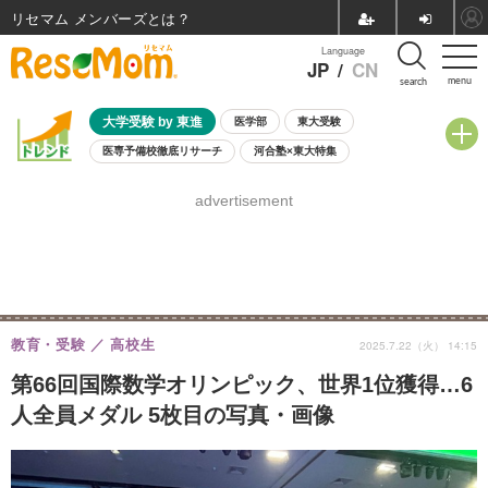
リセマム メンバーズ
Language
JP
/
CN
menu
search
大学受験 by 東進
医学部
東大受験
医専予備校徹底リサーチ
河合塾×東大特集
親子で考える大学選び
高校受験
中学受験
小学校受験
advertisement
共通テスト
夏休み
8月開催学校説明会・相談会
8月開催イベント・WS
全国公立高校 過去問
人気記事
自由研究教材（小学生向け）
自由研究教材（中学生向け）
ランキング
教育・受験
高校生
2025.7.22（火） 14:15
第66回国際数学オリンピック、世界1位獲得…6
人全員メダル 5枚目の写真・画像