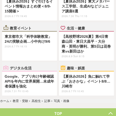
【夏休み2026】すぐ行けるイ
【夏休み2026】東大メタバー
ベント情報おまとめ便＜8/9-
ス工学部、生成AIなどジュニ
15開催＞
ア講座6選
2026.8.7 Fri 19:45
2026.7.30 Thu 11:15
教育イベント
生活・健康
東京都市大「科学体験教室」
【高校野球2026夏】第4日青
24の実験企画…小中向け9/6
森山田・東日大昌平・大分
商・英明が勝利、第5日は花巻
2026.8.7 Fri 18:15
東vs新田ほか
2026.8.9 Sun 9:15
デジタル生活
趣味・娯楽
Google、アプリ向け年齢確認
【夏休み2026】魚に触れて学
APIを年内に世界展開…未成年
ぶ「おさかな」イベント8/8…
者保護を強化
川崎市
2026.7.31 Fri 13:45
2026.8.7 Fri 10:45
ホーム
›
教育・受験
›
高校生
›
記事
›
写真・画像
TOP