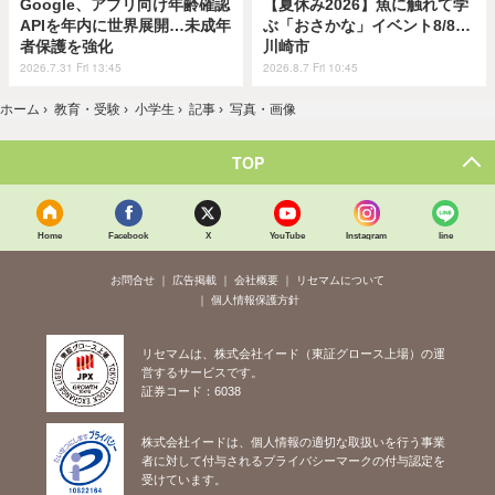
Google、アプリ向け年齢確認
【夏休み2026】魚に触れて学
APIを年内に世界展開…未成年
ぶ「おさかな」イベント8/8…
者保護を強化
川崎市
2026.7.31 Fri 13:45
2026.8.7 Fri 10:45
ホーム
›
教育・受験
›
小学生
›
記事
›
写真・画像
TOP
Home
Facebook
X
YouTube
Instagram
line
お問合せ
広告掲載
会社概要
リセマムについて
個人情報保護方針
リセマムは、株式会社イード（東証グロース上場）の運
営するサービスです。
証券コード：6038
株式会社イードは、個人情報の適切な取扱いを行う事業
者に対して付与されるプライバシーマークの付与認定を
受けています。