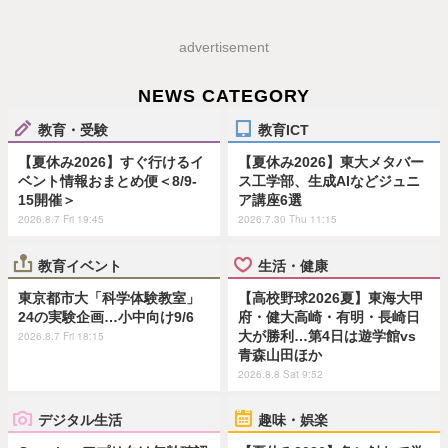
advertisement
NEWS CATEGORY
教育・受験
教育ICT
【夏休み2026】すぐ行けるイ
【夏休み2026】東大メタバー
ベント情報おまとめ便＜8/9-
ス工学部、生成AIなどジュニ
15開催＞
ア講座6選
2026.8.7 Fri 19:45
2026.7.30 Thu 11:15
教育イベント
生活・健康
東京都市大「科学体験教室」
【高校野球2026夏】東海大甲
24の実験企画…小中向け9/6
府・健大高崎・有明・長崎日
大が勝利…第4日は遊学館vs
2026.8.7 Fri 18:15
青森山田ほか
2026.8.8 Sat 9:52
デジタル生活
趣味・娯楽