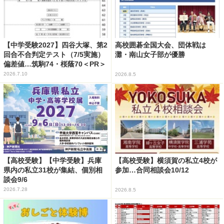
【中学受験2027】四谷大塚、第2
高校囲碁全国大会、団体戦は
回合不合判定テスト（7/5実施）
灘・南山女子部が優勝
偏差値…筑駒74・桜蔭70＜PR＞
2026.7.10
2026.8.5
【高校受験】【中学受験】兵庫
【高校受験】横須賀の私立4校が
県内の私立31校が集結、個別相
参加…合同相談会10/12
談会9/6
2026.7.28
2026.8.5