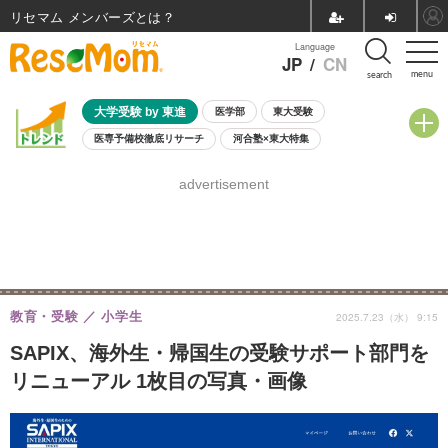
リセマム メンバーズ
Language
JP
/
CN
menu
search
大学受験 by 東進
医学部
東大受験
医専予備校徹底リサーチ
河合塾×東大特集
親子で考える大学選び
高校受験
中学受験
小学校受験
advertisement
共通テスト
夏休み
8月開催学校説明会・相談会
8月開催イベント・WS
全国公立高校 過去問
人気記事
自由研究教材（小学生向け）
自由研究教材（中学生向け）
ランキング
教育・受験
小学生
2025.7.23（水） 9:15
SAPIX、海外生・帰国生の受験サポート部門を
リニューアル 1枚目の写真・画像