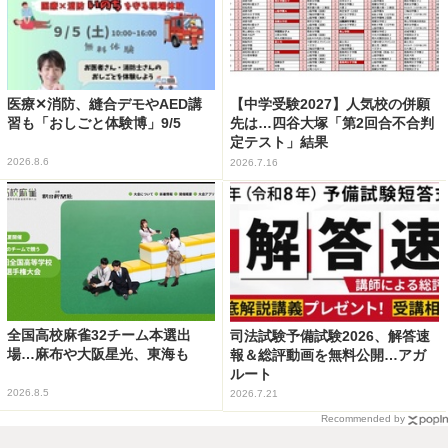
医療✕消防、縫合デモやAED講
【中学受験2027】人気校の併願
習も「おしごと体験博」9/5
先は…四谷大塚「第2回合不合判
定テスト」結果
2026.8.6
2026.7.16
全国高校麻雀32チーム本選出
司法試験予備試験2026、解答速
場…麻布や大阪星光、東海も
報＆総評動画を無料公開…アガ
ルート
2026.8.5
2026.7.21
Recommended by