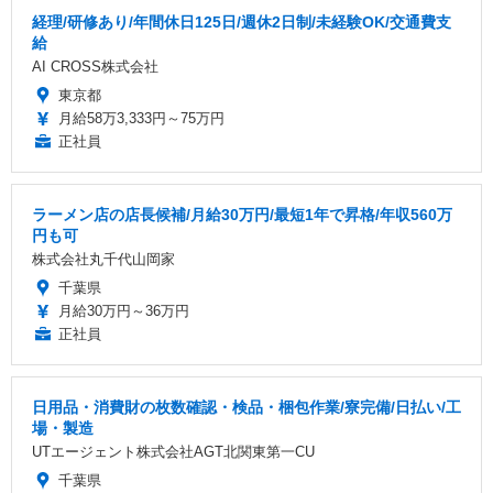
経理/研修あり/年間休日125日/週休2日制/未経験OK/交通費支
給
AI CROSS株式会社
東京都
月給58万3,333円～75万円
正社員
ラーメン店の店長候補/月給30万円/最短1年で昇格/年収560万
円も可
株式会社丸千代山岡家
千葉県
月給30万円～36万円
正社員
日用品・消費財の枚数確認・検品・梱包作業/寮完備/日払い/工
場・製造
UTエージェント株式会社AGT北関東第一CU
千葉県