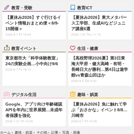
教育・受験
教育ICT
【夏休み2026】すぐ行けるイ
【夏休み2026】東大メタバー
ベント情報おまとめ便＜8/9-
ス工学部、生成AIなどジュニ
15開催＞
ア講座6選
2026.8.7 Fri 19:45
2026.7.30 Thu 11:15
教育イベント
生活・健康
東京都市大「科学体験教室」
【高校野球2026夏】第3日東
24の実験企画…小中向け9/6
海大甲府・健大高崎・有明・
長崎日大が勝利…第4日は遊学
2026.8.7 Fri 18:15
館vs青森山田ほか
2026.8.8 Sat 9:52
デジタル生活
趣味・娯楽
Google、アプリ向け年齢確認
【夏休み2026】魚に触れて学
APIを年内に世界展開…未成年
ぶ「おさかな」イベント8/8…
者保護を強化
川崎市
2026.7.31 Fri 13:45
2026.8.7 Fri 10:45
ホーム
›
趣味・娯楽
›
その他
›
記事
›
写真・画像