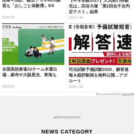
【中学受験2027】人気校の併願
習も「おしごと体験博」9/5
先は…四谷大塚「第2回合不合判
定テスト」結果
2026.8.6
2026.7.16
全国高校麻雀32チーム本選出
司法試験予備試験2026、解答速
場…麻布や大阪星光、東海も
報＆総評動画を無料公開…アガ
ルート
2026.8.5
2026.7.21
Recommended by
advertisement
NEWS CATEGORY