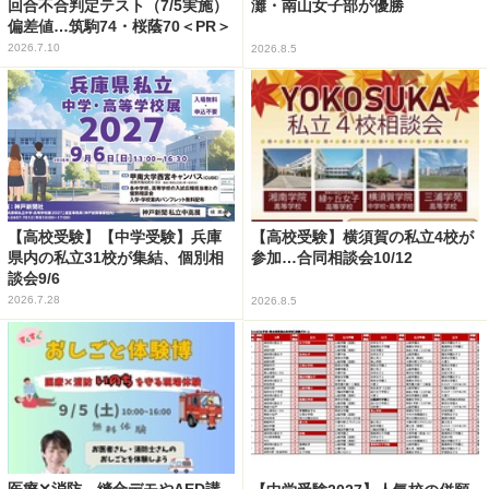
回合不合判定テスト（7/5実施）
灘・南山女子部が優勝
偏差値…筑駒74・桜蔭70＜PR＞
2026.7.10
2026.8.5
【高校受験】【中学受験】兵庫
【高校受験】横須賀の私立4校が
県内の私立31校が集結、個別相
参加…合同相談会10/12
談会9/6
2026.7.28
2026.8.5
医療✕消防、縫合デモやAED講