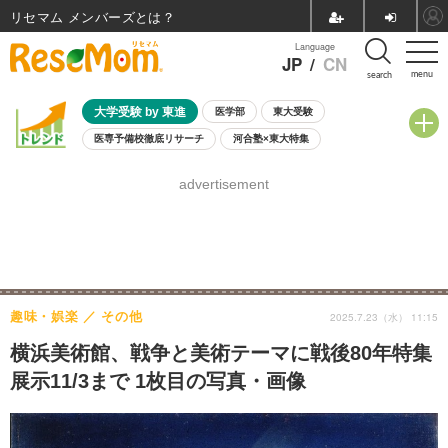
リセマム メンバーズ
Language
JP
/
CN
menu
search
大学受験 by 東進
医学部
東大受験
医専予備校徹底リサーチ
河合塾×東大特集
親子で考える大学選び
高校受験
中学受験
小学校受験
advertisement
共通テスト
夏休み
8月開催学校説明会・相談会
8月開催イベント・WS
全国公立高校 過去問
人気記事
自由研究教材（小学生向け）
自由研究教材（中学生向け）
ランキング
趣味・娯楽
その他
2025.7.23（水） 11:15
横浜美術館、戦争と美術テーマに戦後80年特集
展示11/3まで 1枚目の写真・画像