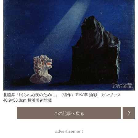
北脇昇「眠られぬ夜のために」（習作）1937年 油彩、カンヴァス
40.9×53.0cm 横浜美術館蔵
この記事へ戻る
advertisement