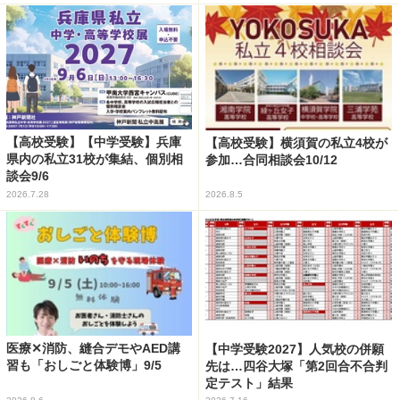
【高校受験】【中学受験】兵庫
【高校受験】横須賀の私立4校が
県内の私立31校が集結、個別相
参加…合同相談会10/12
談会9/6
2026.7.28
2026.8.5
医療✕消防、縫合デモやAED講
【中学受験2027】人気校の併願
習も「おしごと体験博」9/5
先は…四谷大塚「第2回合不合判
定テスト」結果