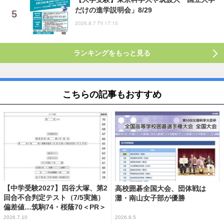
だけの進学説明会」8/29
2026.8.7 Fri 17:15
ランキングをもっと見る
こちらの記事もおすすめ
【中学受験2027】四谷大塚、第2
高校囲碁全国大会、団体戦は
回合不合判定テスト（7/5実施）
灘・南山女子部が優勝
偏差値…筑駒74・桜蔭70＜PR＞
2026.7.10
2026.8.5