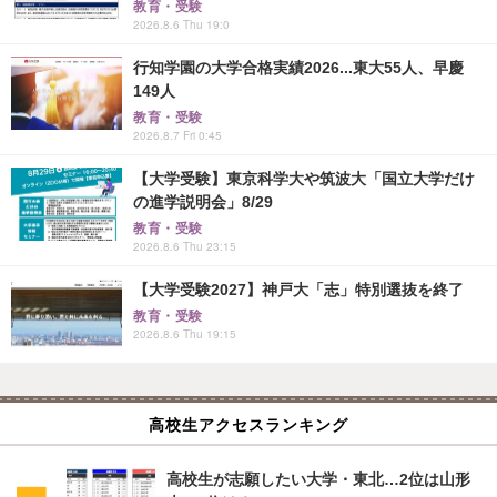
教育・受験
2026.8.6 Thu 19:0
行知学園の大学合格実績2026...東大55人、早慶
149人
教育・受験
2026.8.7 Fri 0:45
【大学受験】東京科学大や筑波大「国立大学だけ
の進学説明会」8/29
教育・受験
2026.8.6 Thu 23:15
【大学受験2027】神戸大「志」特別選抜を終了
教育・受験
2026.8.6 Thu 19:15
高校生アクセスランキング
高校生が志願したい大学・東北…2位は山形