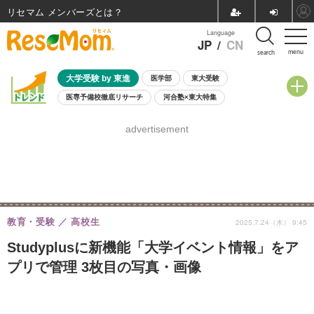
リセマム メンバーズ
Language
JP
/
CN
menu
search
大学受験 by 東進
医学部
東大受験
医専予備校徹底リサーチ
河合塾×東大特集
親子で考える大学選び
高校受験
中学受験
小学校受験
advertisement
共通テスト
夏休み
8月開催学校説明会・相談会
8月開催イベント・WS
全国公立高校 過去問
人気記事
自由研究教材（小学生向け）
自由研究教材（中学生向け）
ランキング
教育・受験
高校生
2025.7.24（木） 9:45
Studyplusに新機能「大学イベント情報」をア
プリで管理 3枚目の写真・画像