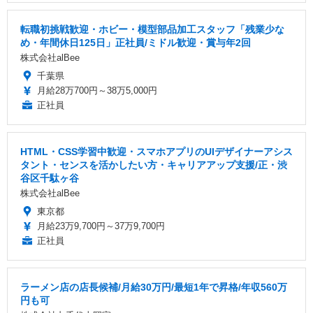
転職初挑戦歓迎・ホビー・模型部品加工スタッフ「残業少な
め・年間休日125日」正社員/ミドル歓迎・賞与年2回
株式会社alBee
千葉県
月給28万700円～38万5,000円
正社員
HTML・CSS学習中歓迎・スマホアプリのUIデザイナーアシス
タント・センスを活かしたい方・キャリアアップ支援/正・渋
⾕区千駄ヶ⾕
株式会社alBee
東京都
月給23万9,700円～37万9,700円
正社員
ラーメン店の店長候補/月給30万円/最短1年で昇格/年収560万
円も可