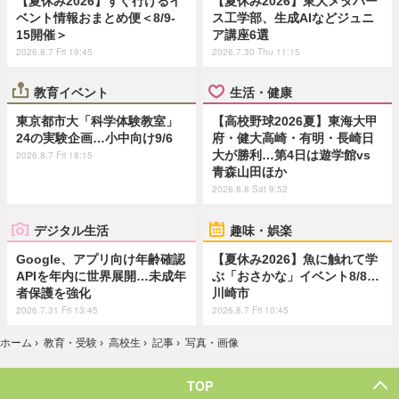
【夏休み2026】すぐ行けるイ
【夏休み2026】東大メタバー
ベント情報おまとめ便＜8/9-
ス工学部、生成AIなどジュニ
15開催＞
ア講座6選
2026.8.7 Fri 19:45
2026.7.30 Thu 11:15
教育イベント
生活・健康
東京都市大「科学体験教室」
【高校野球2026夏】東海大甲
24の実験企画…小中向け9/6
府・健大高崎・有明・長崎日
大が勝利…第4日は遊学館vs
2026.8.7 Fri 18:15
青森山田ほか
2026.8.8 Sat 9:52
デジタル生活
趣味・娯楽
Google、アプリ向け年齢確認
【夏休み2026】魚に触れて学
APIを年内に世界展開…未成年
ぶ「おさかな」イベント8/8…
者保護を強化
川崎市
2026.7.31 Fri 13:45
2026.8.7 Fri 10:45
ホーム
›
教育・受験
›
高校生
›
記事
›
写真・画像
TOP