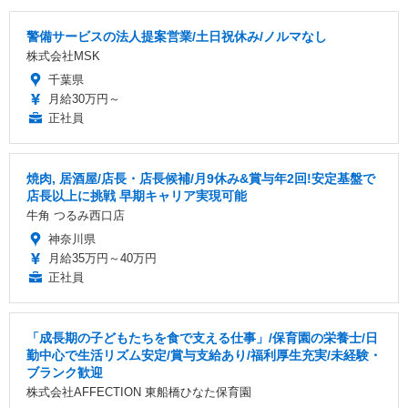
警備サービスの法人提案営業/土日祝休み/ノルマなし
株式会社MSK
千葉県
月給30万円～
正社員
焼肉, 居酒屋/店長・店長候補/月9休み&賞与年2回!安定基盤で
店長以上に挑戦 早期キャリア実現可能
牛角 つるみ西口店
神奈川県
月給35万円～40万円
正社員
「成長期の子どもたちを食で支える仕事」/保育園の栄養士/日
勤中心で生活リズム安定/賞与支給あり/福利厚生充実/未経験・
ブランク歓迎
株式会社AFFECTION 東船橋ひなた保育園