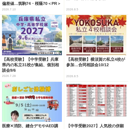
偏差値…筑駒74・桜蔭70＜PR＞
2026.7.10
2026.8.5
【高校受験】【中学受験】兵庫
【高校受験】横須賀の私立4校が
県内の私立31校が集結、個別相
参加…合同相談会10/12
談会9/6
2026.7.28
2026.8.5
医療✕消防、縫合デモやAED講
【中学受験2027】人気校の併願