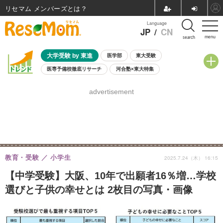
リセマム メンバーズ
Language
JP
/
CN
menu
search
大学受験 by 東進
医学部
東大受験
医専予備校徹底リサーチ
河合塾×東大特集
親子で考える大学選び
高校受験
中学受験
小学校受験
advertisement
共通テスト
夏休み
8月開催学校説明会・相談会
8月開催イベント・WS
全国公立高校 過去問
人気記事
自由研究教材（小学生向け）
自由研究教材（中学生向け）
ランキング
教育・受験
小学生
2025.7.24（木） 16:15
【中学受験】大阪、10年で出願者16％増…学校
選びと子供の幸せとは 2枚目の写真・画像