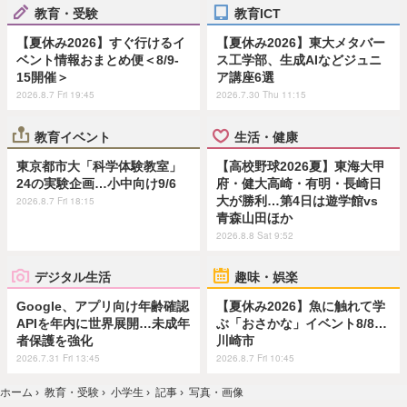
教育・受験
教育ICT
【夏休み2026】すぐ行けるイ
【夏休み2026】東大メタバー
ベント情報おまとめ便＜8/9-
ス工学部、生成AIなどジュニ
15開催＞
ア講座6選
2026.8.7 Fri 19:45
2026.7.30 Thu 11:15
教育イベント
生活・健康
東京都市大「科学体験教室」
【高校野球2026夏】東海大甲
24の実験企画…小中向け9/6
府・健大高崎・有明・長崎日
大が勝利…第4日は遊学館vs
2026.8.7 Fri 18:15
青森山田ほか
2026.8.8 Sat 9:52
デジタル生活
趣味・娯楽
Google、アプリ向け年齢確認
【夏休み2026】魚に触れて学
APIを年内に世界展開…未成年
ぶ「おさかな」イベント8/8…
者保護を強化
川崎市
2026.7.31 Fri 13:45
2026.8.7 Fri 10:45
ホーム
›
教育・受験
›
小学生
›
記事
›
写真・画像