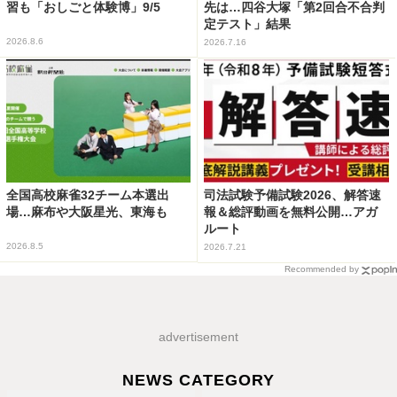
習も「おしごと体験博」9/5
先は…四谷大塚「第2回合不合判
定テスト」結果
2026.8.6
2026.7.16
全国高校麻雀32チーム本選出
司法試験予備試験2026、解答速
場…麻布や大阪星光、東海も
報＆総評動画を無料公開…アガ
ルート
2026.8.5
2026.7.21
Recommended by
advertisement
NEWS CATEGORY