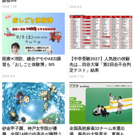
談会9/6
2026.7.28
2026.8.5
医療✕消防、縫合デモやAED講
【中学受験2027】人気校の併願
習も「おしごと体験博」9/5
先は…四谷大塚「第2回合不合判
定テスト」結果
2026.8.6
2026.7.16
砂金甲子園、神戸女学院が優
全国高校麻雀32チーム本選出
勝…全国14校の中高生が腕競う
場…麻布や大阪星光、東海も