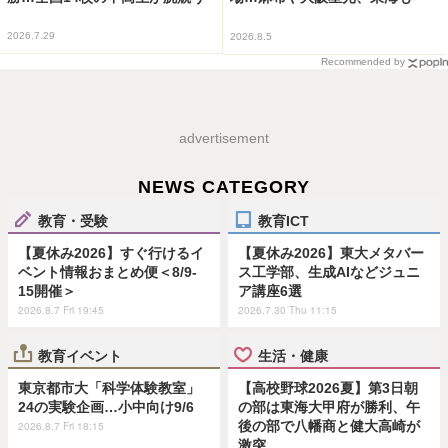
2026.7.29
2026.8.5
Recommended by
advertisement
NEWS CATEGORY
教育・受験
教育ICT
【夏休み2026】すぐ行けるイ
【夏休み2026】東大メタバー
ベント情報おまとめ便＜8/9-
ス工学部、生成AIなどジュニ
15開催＞
ア講座6選
2026.8.7 Fri 19:45
2026.7.30 Thu 11:15
教育イベント
生活・健康
東京都市大「科学体験教室」
【高校野球2026夏】第3日朝
24の実験企画…小中向け9/6
の部は東海大甲府が勝利、午
後の部で八幡商と健大高崎が
2026.8.7 Fri 18:15
激突