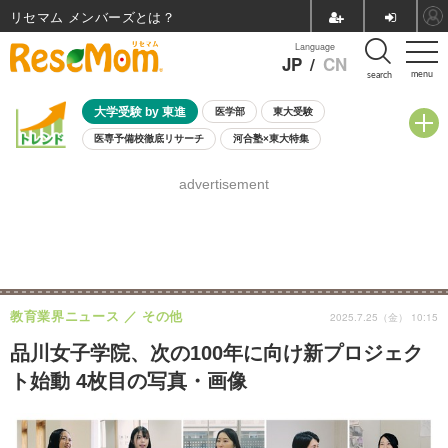
リセマム メンバーズ
Language
JP
/
CN
menu
search
大学受験 by 東進
医学部
東大受験
医専予備校徹底リサーチ
河合塾×東大特集
親子で考える大学選び
高校受験
中学受験
小学校受験
advertisement
共通テスト
夏休み
8月開催学校説明会・相談会
8月開催イベント・WS
全国公立高校 過去問
人気記事
自由研究教材（小学生向け）
自由研究教材（中学生向け）
ランキング
教育業界ニュース
その他
2025.7.25（金） 10:15
品川女子学院、次の100年に向け新プロジェク
ト始動 4枚目の写真・画像