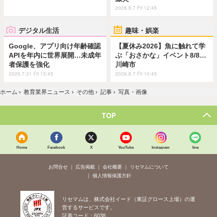
2026.8.7 Fri 12:45
デジタル生活
趣味・娯楽
Google、アプリ向け年齢確認
【夏休み2026】魚に触れて学
APIを年内に世界展開…未成年
ぶ「おさかな」イベント8/8…
者保護を強化
川崎市
2026.7.31 Fri 13:45
2026.8.7 Fri 10:45
ホーム
›
教育業界ニュース
›
その他
›
記事
›
写真・画像
TOP
Home
Facebook
X
YouTube
Instagram
line
お問合せ
広告掲載
会社概要
リセマムについて
個人情報保護方針
リセマムは、株式会社イード（東証グロース上場）の運
営するサービスです。
証券コード：6038