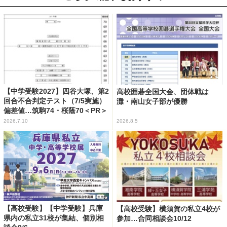
【中学受験2027】四谷大塚、第2
高校囲碁全国大会、団体戦は
回合不合判定テスト（7/5実施）
灘・南山女子部が優勝
偏差値…筑駒74・桜蔭70＜PR＞
2026.7.10
2026.8.5
【高校受験】【中学受験】兵庫
【高校受験】横須賀の私立4校が
県内の私立31校が集結、個別相
参加…合同相談会10/12