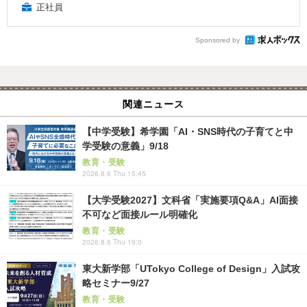
正社員
Sponsored by
関連ニュース
【中学受験】希学園「AI・SNS時代の子育てと中
学受験の意義」9/18
教育・受験
2026.8.6 Thu 15:45
【大学受験2027】文科省「実施要項Q&A」AI面接
不可など面接ルール明確化
教育・受験
2026.8.6 Thu 19:0
東大新学部「UTokyo College of Design」入試攻
略セミナー9/27
教育・受験