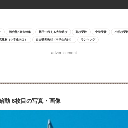
チ
河合塾×東大特集
親子で考える大学選び
高校受験
中学受験
小学校受
究教材（小学生向け）
自由研究教材（中学生向け）
ランキング
advertisement
始動 6枚目の写真・画像