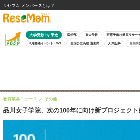
リセマム メンバーズ
大学受験 by 東進
医学部
東大受験
医専予備校徹底リサー
8月開催イベント・WS
全国公立高校 過去問
人気記事
自由研
教育業界ニュース
その他
品川女子学院、次の100年に向け新プロジェクト