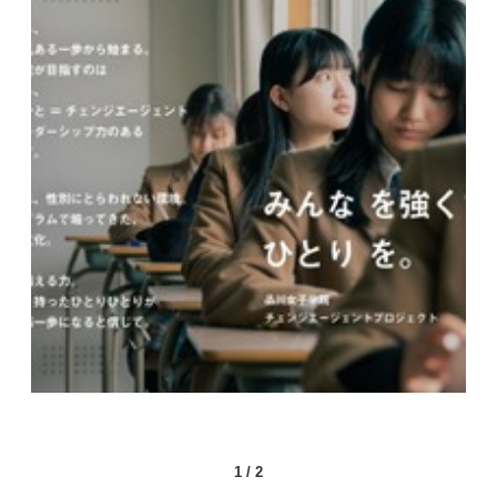
1
/
2