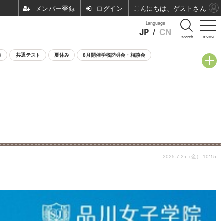
ログイン
こんにちは、ゲストさん
Language
JP
/
CN
menu
search
験
共通テスト
夏休み
8月開催学校説明会・相談会
2025.7.25（金） 10:15