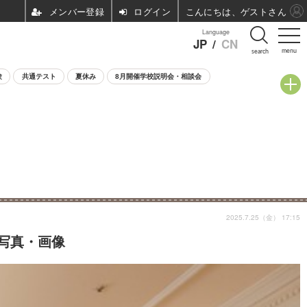
ログイン
こんにちは、ゲストさん
Language
JP
/
CN
menu
search
験
共通テスト
夏休み
8月開催学校説明会・相談会
2025.7.25（金） 17:15
の写真・画像