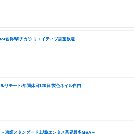
ator習得/駅チカ/クリエイティブ志望歓迎
ルリモート/年間休日120日/髪色ネイル自由
 ～東証スタンダード上場/エンタメ業界最多M&A～