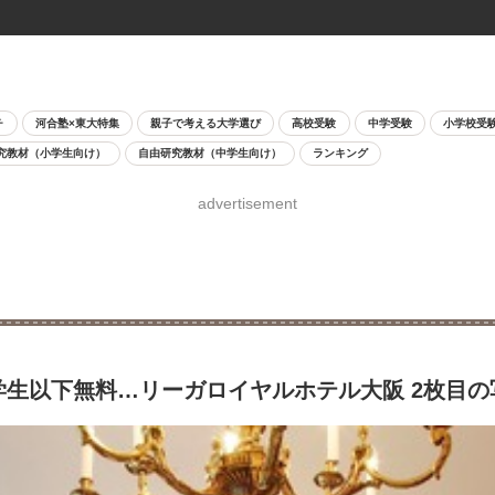
チ
河合塾×東大特集
親子で考える大学選び
高校受験
中学受験
小学校受
究教材（小学生向け）
自由研究教材（中学生向け）
ランキング
advertisement
学生以下無料…リーガロイヤルホテル大阪 2枚目