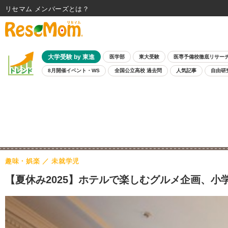
リセマム メンバーズ
大学受験 by 東進
医学部
東大受験
医専予備校徹底リサー
8月開催イベント・WS
全国公立高校 過去問
人気記事
自由研
趣味・娯楽
未就学児
【夏休み2025】ホテルで楽しむグルメ企画、小