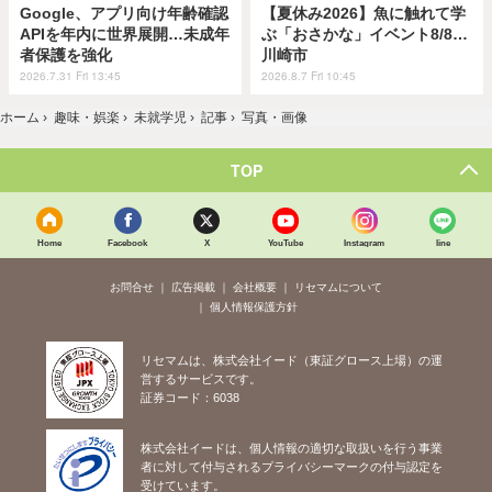
Google、アプリ向け年齢確認
【夏休み2026】魚に触れて学
APIを年内に世界展開…未成年
ぶ「おさかな」イベント8/8…
者保護を強化
川崎市
2026.7.31 Fri 13:45
2026.8.7 Fri 10:45
ホーム
›
趣味・娯楽
›
未就学児
›
記事
›
写真・画像
TOP
Home
Facebook
X
YouTube
Instagram
line
お問合せ
広告掲載
会社概要
リセマムについて
個人情報保護方針
リセマムは、株式会社イード（東証グロース上場）の運
営するサービスです。
証券コード：6038
株式会社イードは、個人情報の適切な取扱いを行う事業
者に対して付与されるプライバシーマークの付与認定を
受けています。