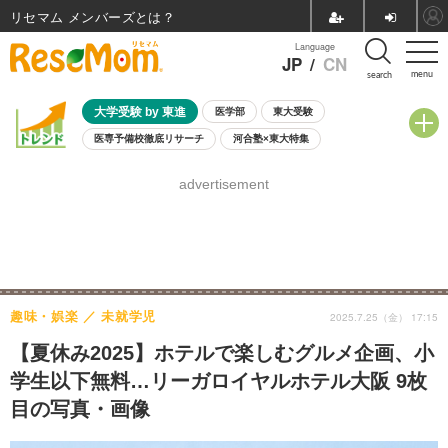
リセマム メンバーズ
Language
JP
/
CN
menu
search
大学受験 by 東進
医学部
東大受験
医専予備校徹底リサーチ
河合塾×東大特集
親子で考える大学選び
高校受験
中学受験
小学校受験
advertisement
共通テスト
夏休み
8月開催学校説明会・相談会
8月開催イベント・WS
全国公立高校 過去問
人気記事
自由研究教材（小学生向け）
自由研究教材（中学生向け）
ランキング
趣味・娯楽
未就学児
2025.7.25（金） 17:15
【夏休み2025】ホテルで楽しむグルメ企画、小
学生以下無料…リーガロイヤルホテル大阪 9枚
目の写真・画像