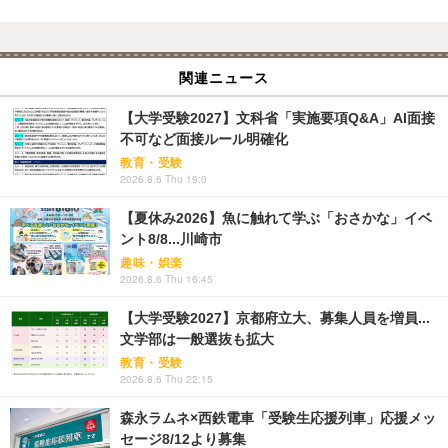
関連ニュース
【大学受験2027】文科省「実施要項Q&A」AI面接
不可など面接ルール明確化
教育・受験
2026.8.6 Thu 19:0
【夏休み2026】魚に触れて学ぶ「おさかな」イベ
ント8/8...川崎市
趣味・娯楽
2026.8.6 Thu 16:45
【大学受験2027】京都府立大、募集人員を増員...
文学部は一般選抜も拡大
教育・受験
2026.8.6 Thu 22:15
森永ラムネ×西鉄電車「受験生応援列車」応援メッ
セージ8/12より募集