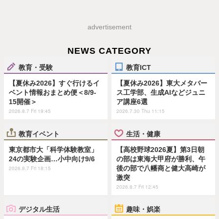
advertisement
NEWS CATEGORY
教育・受験
教育ICT
【夏休み2026】すぐ行けるイ
【夏休み2026】東大メタバー
ベント情報おまとめ便＜8/9-
ス工学部、生成AIなどジュニ
15開催＞
ア講座6選
2026.8.7 Fri 19:45
2026.7.30 Thu 11:15
教育イベント
生活・健康
東京都市大「科学体験教室」
【高校野球2026夏】第3日朝
24の実験企画…小中向け9/6
の部は東海大甲府が勝利、午
後の部で八幡商と健大高崎が
2026.8.7 Fri 18:15
激突
2026.8.7 Fri 12:45
デジタル生活
趣味・娯楽