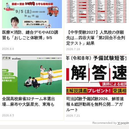
医療✕消防、縫合デモやAED講
【中学受験2027】人気校の併願
習も「おしごと体験博」9/5
先は…四谷大塚「第2回合不合判
定テスト」結果
2026.8.6
2026.7.16
全国高校麻雀32チーム本選出
司法試験予備試験2026、解答速
場…麻布や大阪星光、東海も
報＆総評動画を無料公開…アガ
ルート
2026.8.5
2026.7.21
Recommended by