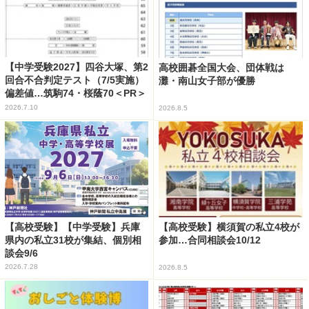
【中学受験2027】四谷大塚、第2
高校囲碁全国大会、団体戦は
回合不合判定テスト（7/5実施）
灘・南山女子部が優勝
偏差値…筑駒74・桜蔭70＜PR＞
2026.7.10
2026.8.5
【高校受験】【中学受験】兵庫
【高校受験】横須賀の私立4校が
県内の私立31校が集結、個別相
参加…合同相談会10/12
談会9/6
2026.7.28
2026.8.5