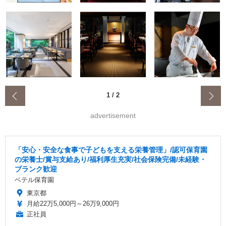
‹
1
/
2
advertisement
「安心・安全な食事で子どもを支える栄養管理」/認可保育園
の栄養士/賞与支給あり/福利厚生充実/社会保険完備/未経験・
ブランク歓迎
ベテル保育園
東京都
月給22万5,000円～26万9,000円
正社員