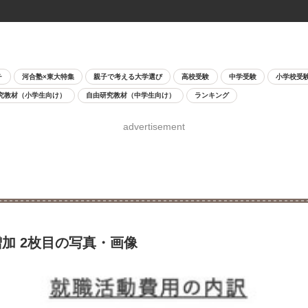
チ
河合塾×東大特集
親子で考える大学選び
高校受験
中学受験
小学校受
究教材（小学生向け）
自由研究教材（中学生向け）
ランキング
advertisement
増加 2枚目の写真・画像