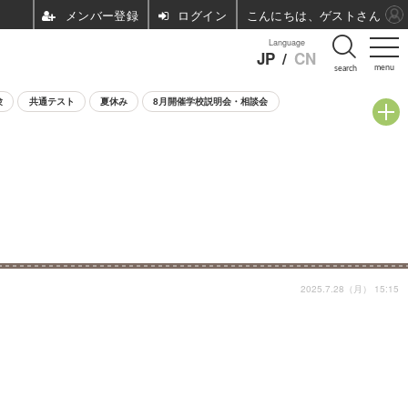
ログイン
こんにちは、ゲストさん
Language
JP
/
CN
menu
search
験
共通テスト
夏休み
8月開催学校説明会・相談会
2025.7.28（月） 15:15