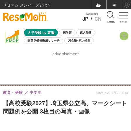
リセマム メンバーズ
Language
JP
/
CN
menu
search
大学受験 by 東進
医学部
東大受験
医専予備校徹底リサーチ
河合塾×東大特集
親子で考える大学選び
高校受験
中学受験
小学校受験
advertisement
共通テスト
夏休み
8月開催学校説明会・相談会
8月開催イベント・WS
全国公立高校 過去問
人気記事
自由研究教材（小学生向け）
自由研究教材（中学生向け）
ランキング
教育・受験
中学生
2025.7.28（月） 19:15
【高校受験2027】埼玉県公立高、マークシート
問題例を公開 3枚目の写真・画像