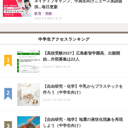
ネイティブキャンプ、中高生向けニュース英語提
供...毎日更新
教育・受験
2026.8.5 Wed 18:15
中学生アクセスランキング
【高校受験2027】広島叡智学園高、出願開
始…外部募集は22人
2026.8.5 Wed 16:15
【自由研究・化学】牛乳からプラスチックを
作ろう（中学生向け）
2018.7.10 Tue 15:00
【自由研究・地学】地震の液状化現象を再現
しよう（中学生向け）