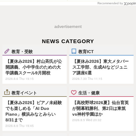
Recommended by
advertisement
NEWS CATEGORY
教育・受験
教育ICT
【夏休み2026】村山斉氏が公
【夏休み2026】東大メタバー
開講義、小中学生のための大
ス工学部、生成AIなどジュニ
学講義スクール9月開校
ア講座6選
2026.8.6 Thu 19:15
2026.7.30 Thu 11:15
教育イベント
生活・健康
【夏休み2026】ピアノ未経験
【高校野球2026夏】仙台育英
でも楽しめる「AI Duo
が開幕戦勝利、第2日は東筑
Piano」横浜みなとみらい
vs神村学園ほか
8/31まで
2026.8.5 Wed 20:32
2026.8.6 Thu 19:45