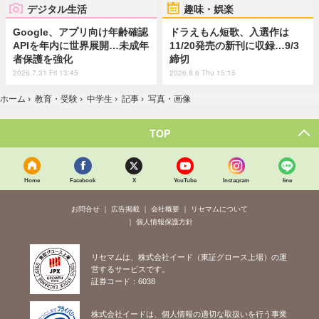
デジタル生活
趣味・娯楽
Google、アプリ向け年齢確認
ドラえもん短歌、入選作は
APIを年内に世界展開…未成年
11/20発売の新刊に収録…9/3
者保護を強化
締切
2026.7.31 Fri 13:45
2026.8.6 Thu 15:15
ホーム
›
教育・受験
›
中学生
›
記事
›
写真・画像
TOP
Home
Facebook
X
YouTube
Instagram
line
お問合せ
広告掲載
会社概要
リセマムについて
個人情報保護方針
リセマムは、株式会社イード（東証グロース上場）の運
営するサービスです。
証券コード：6038
株式会社イードは、個人情報の適切な取扱いを行う事業