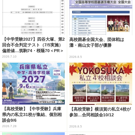
【中学受験2027】四谷大塚、第2
高校囲碁全国大会、団体戦は
回合不合判定テスト（7/5実施）
灘・南山女子部が優勝
偏差値…筑駒74・桜蔭70＜PR＞
2026.7.10
2026.8.5
【高校受験】【中学受験】兵庫
【高校受験】横須賀の私立4校が
県内の私立31校が集結、個別相
参加…合同相談会10/12
談会9/6
2026.7.28
2026.8.5