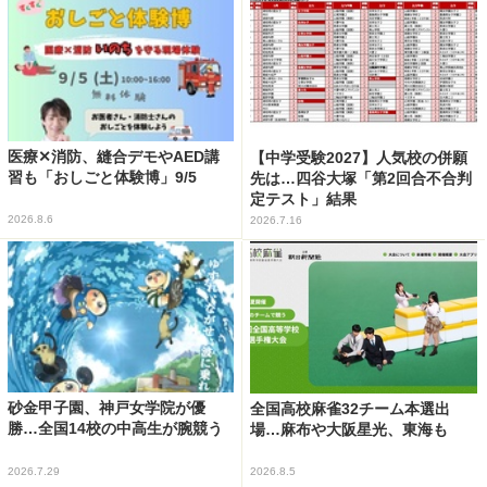
医療✕消防、縫合デモやAED講
【中学受験2027】人気校の併願
習も「おしごと体験博」9/5
先は…四谷大塚「第2回合不合判
定テスト」結果
2026.8.6
2026.7.16
砂金甲子園、神戸女学院が優
全国高校麻雀32チーム本選出
勝…全国14校の中高生が腕競う
場…麻布や大阪星光、東海も
2026.7.29
2026.8.5