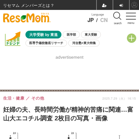
リセマム メンバーズ
Language
JP
/
CN
menu
search
大学受験 by 東進
医学部
東大受験
医専予備校徹底リサーチ
河合塾×東大特集
親子で考える大学選び
高校受験
中学受験
小学校受験
advertisement
共通テスト
夏休み
8月開催学校説明会・相談会
8月開催イベント・WS
全国公立高校 過去問
人気記事
自由研究教材（小学生向け）
自由研究教材（中学生向け）
ランキング
生活・健康
その他
2025.7.29（火） 16:15
妊婦の夫、長時間労働が精神的苦痛に関連…富
山大エコチル調査 2枚目の写真・画像