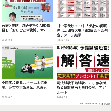
医療✕消防、縫合デモやAED講
【中学受験2027】人気校の併願
習も「おしごと体験博」9/5
先は…四谷大塚「第2回合不合判
定テスト」結果
2026.8.6
2026.7.16
全国高校麻雀32チーム本選出
司法試験予備試験2026、解答速
場…麻布や大阪星光、東海も
報＆総評動画を無料公開…アガ
ルート
2026.8.5
2026.7.21
Recommended by