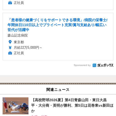
正社員
「患者様の健康づくりをサポートできる環境」/病院の栄養士/
年間休日110日以上でプライベート充実/賞与支給あり/幅広い
世代が活躍中
森山記念病院
東京都
月給22万5,000円～
正社員
Sponsored by
関連ニュース
【高校野球2026夏】第4日青森山田・東日大昌
平・大分商・英明が勝利、第5日は花巻東vs新田ほ
か