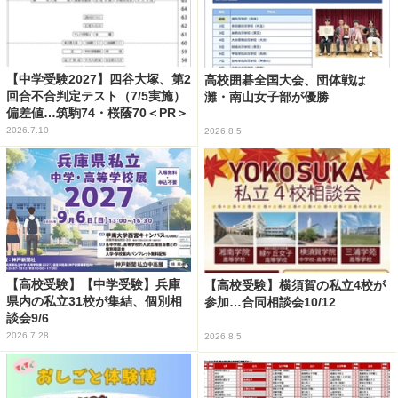
【中学受験2027】四谷大塚、第2
高校囲碁全国大会、団体戦は
回合不合判定テスト（7/5実施）
灘・南山女子部が優勝
偏差値…筑駒74・桜蔭70＜PR＞
2026.7.10
2026.8.5
【高校受験】【中学受験】兵庫
【高校受験】横須賀の私立4校が
県内の私立31校が集結、個別相
参加…合同相談会10/12
談会9/6
2026.7.28
2026.8.5