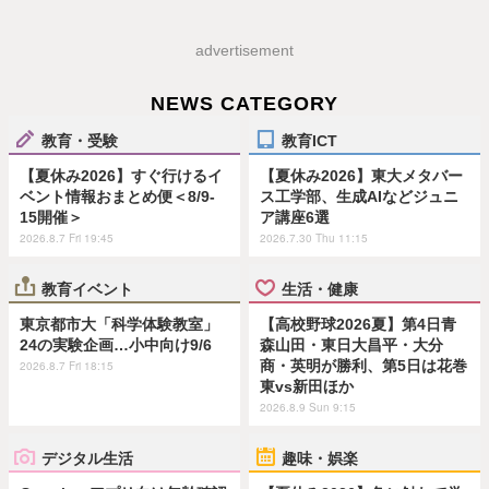
advertisement
NEWS CATEGORY
教育・受験
教育ICT
【夏休み2026】すぐ行けるイ
【夏休み2026】東大メタバー
ベント情報おまとめ便＜8/9-
ス工学部、生成AIなどジュニ
15開催＞
ア講座6選
2026.8.7 Fri 19:45
2026.7.30 Thu 11:15
教育イベント
生活・健康
東京都市大「科学体験教室」
【高校野球2026夏】第4日青
24の実験企画…小中向け9/6
森山田・東日大昌平・大分
商・英明が勝利、第5日は花巻
2026.8.7 Fri 18:15
東vs新田ほか
2026.8.9 Sun 9:15
デジタル生活
趣味・娯楽