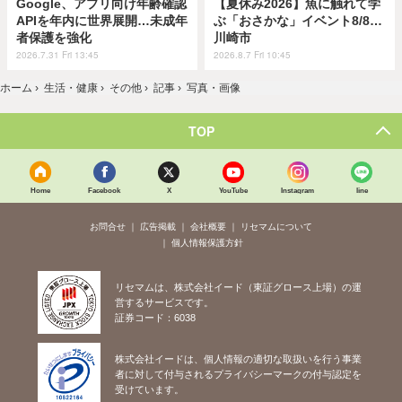
Google、アプリ向け年齢確認
【夏休み2026】魚に触れて学
APIを年内に世界展開…未成年
ぶ「おさかな」イベント8/8…
者保護を強化
川崎市
2026.7.31 Fri 13:45
2026.8.7 Fri 10:45
ホーム
›
生活・健康
›
その他
›
記事
›
写真・画像
TOP
Home
Facebook
X
YouTube
Instagram
line
お問合せ
広告掲載
会社概要
リセマムについて
個人情報保護方針
リセマムは、株式会社イード（東証グロース上場）の運
営するサービスです。
証券コード：6038
株式会社イードは、個人情報の適切な取扱いを行う事業
者に対して付与されるプライバシーマークの付与認定を
受けています。