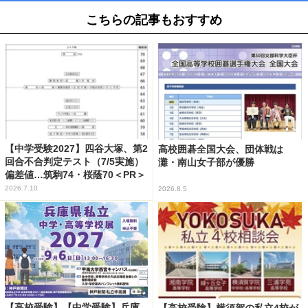
こちらの記事もおすすめ
【中学受験2027】四谷大塚、第2
高校囲碁全国大会、団体戦は
回合不合判定テスト（7/5実施）
灘・南山女子部が優勝
偏差値…筑駒74・桜蔭70＜PR＞
2026.7.10
2026.8.5
【高校受験】【中学受験】兵庫
【高校受験】横須賀の私立4校が