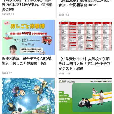
県内の私立31校が集結、個別相
参加…合同相談会10/12
談会9/6
2026.7.28
2026.8.5
医療✕消防、縫合デモやAED講
【中学受験2027】人気校の併願
習も「おしごと体験博」9/5
先は…四谷大塚「第2回合不合判
定テスト」結果
2026.8.6
2026.7.16