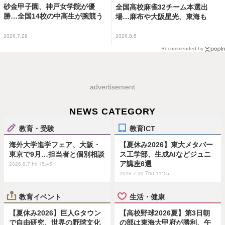
砂金甲子園、神戸女学院が優
全国高校麻雀32チーム本選出
勝…全国14校の中高生が腕競う
場…麻布や大阪星光、東海も
2026.7.29
2026.8.5
Recommended by
advertisement
NEWS CATEGORY
教育・受験
教育ICT
海外大学進学フェア、大阪・
【夏休み2026】東大メタバー
東京で9月…担当者と個別相談
ス工学部、生成AIなどジュニ
ア講座6選
2026.8.7 Fri 15:45
2026.7.30 Thu 11:15
教育イベント
生活・健康
【夏休み2026】巨人Gタウン
【高校野球2026夏】第3日朝
で自由研究、世界の野球文化
の部は東海大甲府が勝利、午