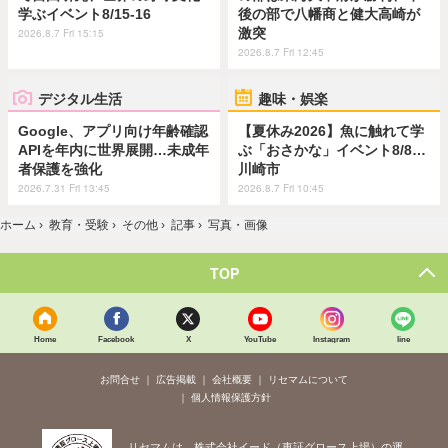
学ぶイベント8/15-16
後の部で八幡商と健大高崎が
激突
2026.8.7 Fri 15:15
2026.8.7 Fri 12:45
デジタル生活
趣味・娯楽
Google、アプリ向け年齢確認
【夏休み2026】魚に触れて学
APIを年内に世界展開…未成年
ぶ「おさかな」イベント8/8…
者保護を強化
川崎市
2026.7.31 Fri 13:45
2026.8.7 Fri 10:45
ホーム
›
教育・受験
›
その他
›
記事
›
写真・画像
TOP
Home
Facebook
X
YouTube
Instagram
line
お問合せ
広告掲載
会社概要
リセマムについて
個人情報保護方針
リセマムは、株式会社イード（東証グロース上場）の運