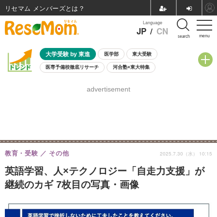
リセマム メンバーズ
Language
JP
/
CN
menu
search
大学受験 by 東進
医学部
東大受験
医専予備校徹底リサーチ
河合塾×東大特集
親子で考える大学選び
高校受験
中学受験
小学校受験
advertisement
共通テスト
夏休み
8月開催学校説明会・相談会
8月開催イベント・WS
全国公立高校 過去問
人気記事
自由研究教材（小学生向け）
自由研究教材（中学生向け）
ランキング
教育・受験
その他
2025.7.30（水） 10:15
英語学習、人×テクノロジー「自走力支援」が
継続のカギ 7枚目の写真・画像