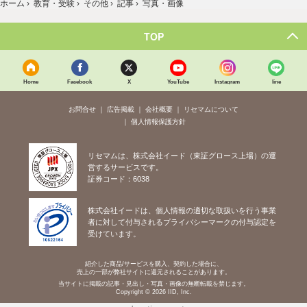
ホーム
›
教育・受験
›
その他
›
記事
›
写真・画像
TOP
Home
Facebook
X
YouTube
Instagram
line
お問合せ
広告掲載
会社概要
リセマムについて
個人情報保護方針
リセマムは、株式会社イード（東証グロース上場）の運
営するサービスです。
証券コード：6038
株式会社イードは、個人情報の適切な取扱いを行う事業
者に対して付与されるプライバシーマークの付与認定を
受けています。
紹介した商品/サービスを購入、契約した場合に、
売上の一部が弊社サイトに還元されることがあります。
当サイトに掲載の記事・見出し・写真・画像の無断転載を禁じます。
Copyright © 2026 IID, Inc.