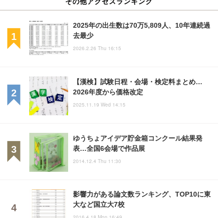
その他アクセスランキング
2025年の出生数は70万5,809人、10年連続過
去最少
2026.2.26 Thu 16:15
【漢検】試験日程・会場・検定料まとめ…
2026年度から価格改定
2025.11.19 Wed 14:15
ゆうちょアイデア貯金箱コンクール結果発
表…全国6会場で作品展
2014.12.4 Thu 11:30
影響力がある論文数ランキング、TOP10に東
大など国立大7校
2016.4.18 Mon 16:49