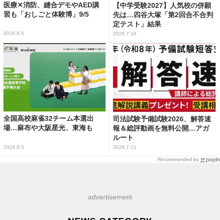
医療✕消防、縫合デモやAED講
【中学受験2027】人気校の併願
習も「おしごと体験博」9/5
先は…四谷大塚「第2回合不合判
定テスト」結果
2026.8.6
2026.7.16
全国高校麻雀32チーム本選出
司法試験予備試験2026、解答速
場…麻布や大阪星光、東海も
報＆総評動画を無料公開…アガ
ルート
2026.8.5
2026.7.21
Recommended by
advertisement