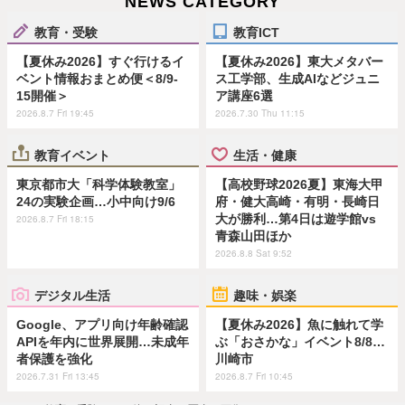
NEWS CATEGORY
教育・受験
教育ICT
【夏休み2026】すぐ行けるイ
【夏休み2026】東大メタバー
ベント情報おまとめ便＜8/9-
ス工学部、生成AIなどジュニ
15開催＞
ア講座6選
2026.8.7 Fri 19:45
2026.7.30 Thu 11:15
教育イベント
生活・健康
東京都市大「科学体験教室」
【高校野球2026夏】東海大甲
24の実験企画…小中向け9/6
府・健大高崎・有明・長崎日
大が勝利…第4日は遊学館vs
2026.8.7 Fri 18:15
青森山田ほか
2026.8.8 Sat 9:52
デジタル生活
趣味・娯楽
Google、アプリ向け年齢確認
【夏休み2026】魚に触れて学
APIを年内に世界展開…未成年
ぶ「おさかな」イベント8/8…
者保護を強化
川崎市
2026.7.31 Fri 13:45
2026.8.7 Fri 10:45