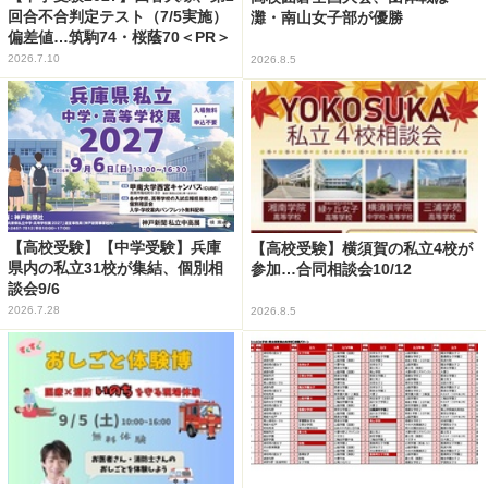
回合不合判定テスト（7/5実施）
灘・南山女子部が優勝
偏差値…筑駒74・桜蔭70＜PR＞
2026.7.10
2026.8.5
【高校受験】【中学受験】兵庫
【高校受験】横須賀の私立4校が
県内の私立31校が集結、個別相
参加…合同相談会10/12
談会9/6
2026.7.28
2026.8.5