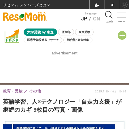
リセマム メンバーズ
Language
JP
/
CN
menu
search
大学受験 by 東進
医学部
東大受験
医専予備校徹底リサーチ
河合塾×東大特集
親子で考える大学選び
高校受験
中学受験
小学校受験
advertisement
共通テスト
夏休み
8月開催学校説明会・相談会
8月開催イベント・WS
全国公立高校 過去問
人気記事
自由研究教材（小学生向け）
自由研究教材（中学生向け）
ランキング
教育・受験
その他
2025.7.30（水） 10:15
英語学習、人×テクノロジー「自走力支援」が
継続のカギ 9枚目の写真・画像