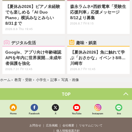
【夏休み2026】ピアノ未経験
森永ラムネ×西鉄電車「受験生
でも楽しめる「AI Duo
応援列車」応援メッセージ
Piano」横浜みなとみらい
8/12より募集
8/31まで
2026.8.7 Fri 9:15
2026.8.6 Thu 19:45
デジタル生活
趣味・娯楽
Google、アプリ向け年齢確認
【夏休み2026】魚に触れて学
APIを年内に世界展開…未成年
ぶ「おさかな」イベント8/8…
者保護を強化
川崎市
2026.7.31 Fri 13:45
2026.8.7 Fri 10:45
ホーム
›
教育・受験
›
小学生
›
記事
›
写真・画像
TOP
Home
Facebook
X
YouTube
Instagram
line
お問合せ
広告掲載
会社概要
リセマムについて
個人情報保護方針