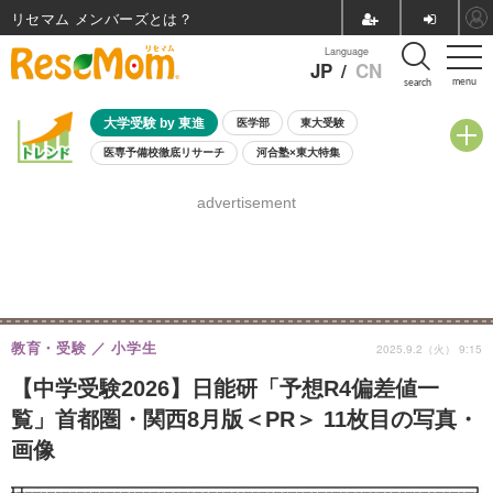
リセマム メンバーズ
Language
JP
/
CN
menu
search
大学受験 by 東進
医学部
東大受験
医専予備校徹底リサーチ
河合塾×東大特集
親子で考える大学選び
高校受験
中学受験
小学校受験
advertisement
共通テスト
夏休み
8月開催学校説明会・相談会
8月開催イベント・WS
全国公立高校 過去問
人気記事
自由研究教材（小学生向け）
自由研究教材（中学生向け）
ランキング
教育・受験
小学生
2025.9.2（火） 9:15
【中学受験2026】日能研「予想R4偏差値一
覧」首都圏・関西8月版＜PR＞ 11枚目の写真・
画像