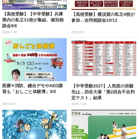
【高校受験】【中学受験】兵庫
【高校受験】横須賀の私立4校が
県内の私立31校が集結、個別相
参加…合同相談会10/12
談会9/6
2026.7.28
2026.8.5
医療✕消防、縫合デモやAED講
【中学受験2027】人気校の併願
習も「おしごと体験博」9/5
先は…四谷大塚「第2回合不合判
定テスト」結果
2026.8.6
2026.7.16