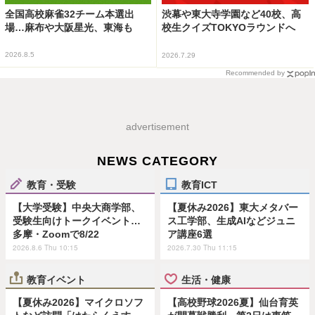
全国高校麻雀32チーム本選出
渋幕や東大寺学園など40校、高
場…麻布や大阪星光、東海も
校生クイズTOKYOラウンドへ
2026.8.5
2026.7.29
Recommended by
advertisement
NEWS CATEGORY
教育・受験
教育ICT
【大学受験】中央大商学部、
【夏休み2026】東大メタバー
受験生向けトークイベント…
ス工学部、生成AIなどジュニ
多摩・Zoomで8/22
ア講座6選
2026.8.6 Thu 10:15
2026.7.30 Thu 11:15
教育イベント
生活・健康
【夏休み2026】マイクロソフ
【高校野球2026夏】仙台育英