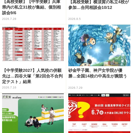
【高校受験】【中学受験】兵庫
【高校受験】横須賀の私立4校が
県内の私立31校が集結、個別相
参加…合同相談会10/12
談会9/6
2026.7.28
2026.8.5
【中学受験2027】人気校の併願
砂金甲子園、神戸女学院が優
先は…四谷大塚「第2回合不合判
勝…全国14校の中高生が腕競う
定テスト」結果
2026.7.16
2026.7.29