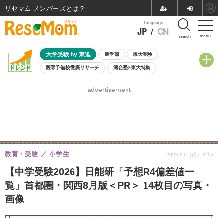
リセマム メンバーズ
Language
JP
/
CN
menu
search
大学受験 by 東進
医学部
東大受験
医専予備校徹底リサーチ
河合塾×東大特集
親子で考える大学選び
高校受験
中学受験
小学校受験
advertisement
共通テスト
夏休み
8月開催学校説明会・相談会
8月開催イベント・WS
全国公立高校 過去問
人気記事
自由研究教材（小学生向け）
自由研究教材（中学生向け）
ランキング
教育・受験
小学生
2025.9.2（火） 9:15
【中学受験2026】日能研「予想R4偏差値一
覧」首都圏・関西8月版＜PR＞ 14枚目の写真・
画像