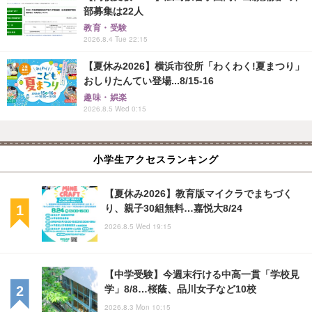
部募集は22人
教育・受験
2026.8.4 Tue 22:15
【夏休み2026】横浜市役所「わくわく!夏まつり」
おしりたんてい登場...8/15-16
趣味・娯楽
2026.8.5 Wed 0:15
小学生アクセスランキング
【夏休み2026】教育版マイクラでまちづく
り、親子30組無料…嘉悦大8/24
2026.8.5 Wed 19:15
【中学受験】今週末行ける中高一貫「学校見
学」8/8…桜蔭、品川女子など10校
2026.8.3 Mon 10:15