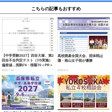
こちらの記事もおすすめ
【中学受験2027】四谷大塚、第2
高校囲碁全国大会、団体戦は
回合不合判定テスト（7/5実施）
灘・南山女子部が優勝
偏差値…筑駒74・桜蔭70＜PR＞
2026.7.10
2026.8.5