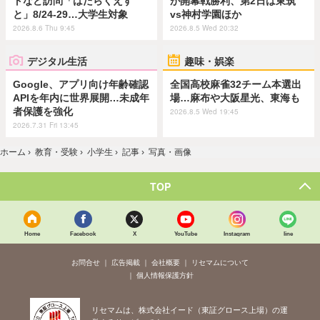
トなど訪問「はたらくえす
が開幕戦勝利、第2日は東筑
と」8/24-29…大学生対象
vs神村学園ほか
2026.8.6 Thu 9:45
2026.8.5 Wed 20:32
デジタル生活
趣味・娯楽
Google、アプリ向け年齢確認
全国高校麻雀32チーム本選出
APIを年内に世界展開…未成年
場…麻布や大阪星光、東海も
者保護を強化
2026.8.5 Wed 19:45
2026.7.31 Fri 13:45
ホーム
›
教育・受験
›
小学生
›
記事
›
写真・画像
TOP
Home
Facebook
X
YouTube
Instagram
line
お問合せ
広告掲載
会社概要
リセマムについて
個人情報保護方針
リセマムは、株式会社イード（東証グロース上場）の運