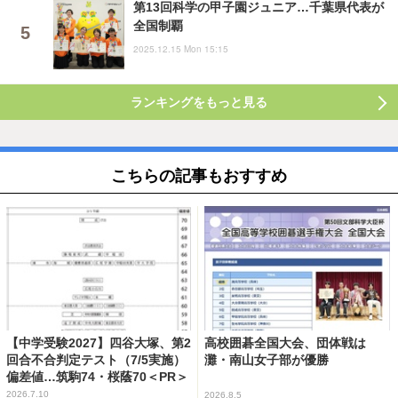
第13回科学の甲子園ジュニア…千葉県代表が
全国制覇
2025.12.15 Mon 15:15
ランキングをもっと見る
こちらの記事もおすすめ
【中学受験2027】四谷大塚、第2
高校囲碁全国大会、団体戦は
回合不合判定テスト（7/5実施）
灘・南山女子部が優勝
偏差値…筑駒74・桜蔭70＜PR＞
2026.7.10
2026.8.5