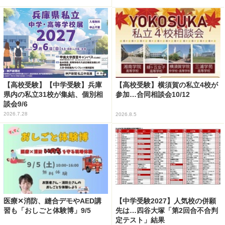
【高校受験】【中学受験】兵庫
【高校受験】横須賀の私立4校が
県内の私立31校が集結、個別相
参加…合同相談会10/12
談会9/6
2026.7.28
2026.8.5
医療✕消防、縫合デモやAED講
【中学受験2027】人気校の併願
習も「おしごと体験博」9/5
先は…四谷大塚「第2回合不合判
定テスト」結果