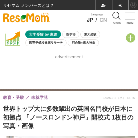
リセマム メンバーズ
Language
JP
/
CN
menu
search
大学受験 by 東進
医学部
東大受験
医専予備校徹底リサーチ
河合塾×東大特集
親子で考える大学選び
高校受験
中学受験
小学校受験
advertisement
共通テスト
夏休み
8月開催学校説明会・相談会
8月開催イベント・WS
全国公立高校 過去問
人気記事
自由研究教材（小学生向け）
自由研究教材（中学生向け）
ランキング
教育・受験
未就学児
2025.9.3（水） 13:15
世界トップ大に多数輩出の英国名門校が日本に
初拠点 「ノースロンドン神戸」開校式 1枚目の
写真・画像