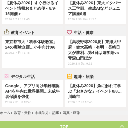
【夏休み2026】すぐ行けるイ
【夏休み2026】東大メタバー
ベント情報おまとめ便＜8/9-
ス工学部、生成AIなどジュニ
15開催＞
ア講座6選
2026.8.7 Fri 19:45
2026.7.30 Thu 11:15
教育イベント
生活・健康
東京都市大「科学体験教室」
【高校野球2026夏】東海大甲
24の実験企画…小中向け9/6
府・健大高崎・有明・長崎日
大が勝利…第4日は遊学館vs
2026.8.7 Fri 18:15
青森山田ほか
2026.8.8 Sat 9:52
デジタル生活
趣味・娯楽
Google、アプリ向け年齢確認
【夏休み2026】魚に触れて学
APIを年内に世界展開…未成年
ぶ「おさかな」イベント8/8…
者保護を強化
川崎市
2026.7.31 Fri 13:45
2026.8.7 Fri 10:45
ホーム
›
教育・受験
›
未就学児
›
記事
›
写真・画像
TOP