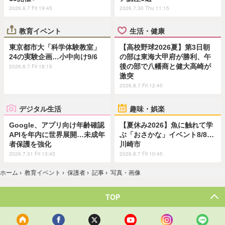
2026.8.7 Fri 19:45
2026.7.30 Thu 11:15
教育イベント
生活・健康
東京都市大「科学体験教室」
【高校野球2026夏】第3日朝
24の実験企画…小中向け9/6
の部は東海大甲府が勝利、午
後の部で八幡商と健大高崎が
2026.8.7 Fri 18:15
激突
2026.8.7 Fri 12:45
デジタル生活
趣味・娯楽
Google、アプリ向け年齢確認
【夏休み2026】魚に触れて学
APIを年内に世界展開…未成年
ぶ「おさかな」イベント8/8…
者保護を強化
川崎市
2026.7.31 Fri 13:45
2026.8.7 Fri 10:45
ホーム
›
教育イベント
›
保護者
›
記事
›
写真・画像
TOP