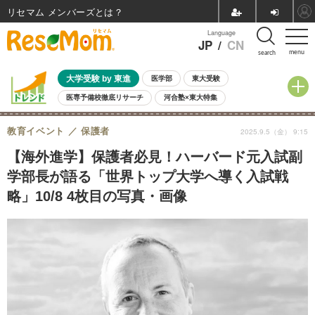
リセマム メンバーズ
Language
JP
/
CN
menu
search
大学受験 by 東進
医学部
東大受験
医専予備校徹底リサーチ
河合塾×東大特集
親子で考える大学選び
高校受験
中学受験
小学校受験
教育イベント
保護者
2025.9.5（金） 9:15
共通テスト
夏休み
8月開催学校説明会・相談会
8月開催イベント・WS
全国公立高校 過去問
人気記事
【海外進学】保護者必見！ハーバード元入試副
自由研究教材（小学生向け）
自由研究教材（中学生向け）
ランキング
学部長が語る「世界トップ大学へ導く入試戦
略」10/8 4枚目の写真・画像