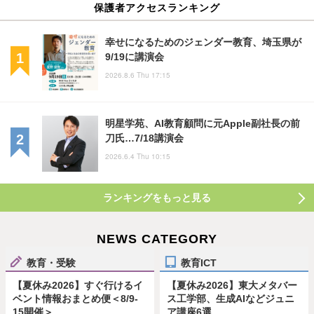
保護者アクセスランキング
幸せになるためのジェンダー教育、埼玉県が
9/19に講演会
2026.8.6 Thu 17:15
明星学苑、AI教育顧問に元Apple副社長の前
刀氏…7/18講演会
2026.6.4 Thu 10:15
ランキングをもっと見る
NEWS CATEGORY
教育・受験
教育ICT
【夏休み2026】すぐ行けるイ
【夏休み2026】東大メタバー
ベント情報おまとめ便＜8/9-
ス工学部、生成AIなどジュニ
15開催＞
ア講座6選