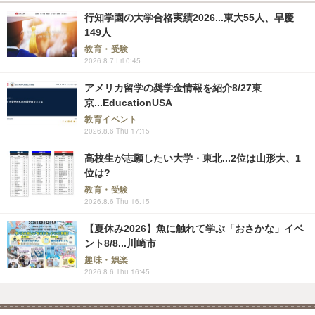
行知学園の大学合格実績2026...東大55人、早慶
149人
教育・受験
2026.8.7 Fri 0:45
アメリカ留学の奨学金情報を紹介8/27東
京...EducationUSA
教育イベント
2026.8.6 Thu 17:15
高校生が志願したい大学・東北...2位は山形大、1
位は?
教育・受験
2026.8.6 Thu 16:15
【夏休み2026】魚に触れて学ぶ「おさかな」イベ
ント8/8...川崎市
趣味・娯楽
2026.8.6 Thu 16:45