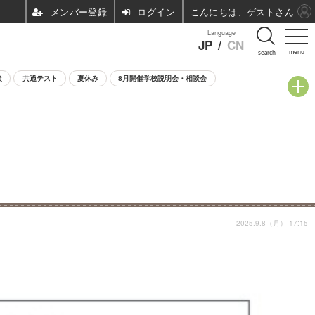
ログイン
こんにちは、ゲストさん
Language
JP
/
CN
menu
search
験
共通テスト
夏休み
8月開催学校説明会・相談会
2025.9.8（月） 17:15