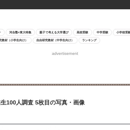
チ
河合塾×東大特集
親子で考える大学選び
高校受験
中学受験
小学校受
究教材（小学生向け）
自由研究教材（中学生向け）
ランキング
advertisement
100人調査 5枚目の写真・画像