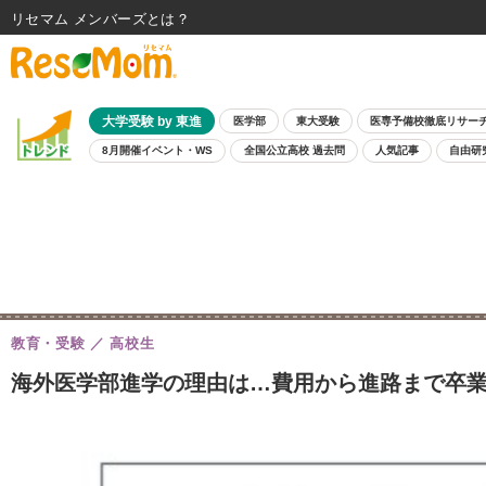
リセマム メンバーズ
大学受験 by 東進
医学部
東大受験
医専予備校徹底リサー
8月開催イベント・WS
全国公立高校 過去問
人気記事
自由研
教育・受験
高校生
海外医学部進学の理由は…費用から進路まで卒業生