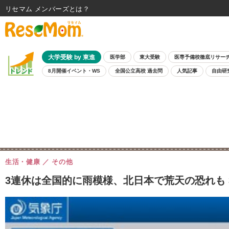
リセマム メンバーズ
大学受験 by 東進
医学部
東大受験
医専予備校徹底リサー
8月開催イベント・WS
全国公立高校 過去問
人気記事
自由研
生活・健康
その他
3連休は全国的に雨模様、北日本で荒天の恐れも 