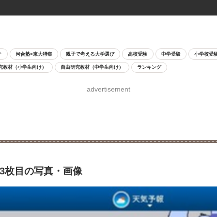
チ
河合塾×東大特集
親子で考える大学選び
高校受験
中学受験
小学校受
究教材（小学生向け）
自由研究教材（中学生向け）
ランキング
advertisement
3枚目の写真・画像