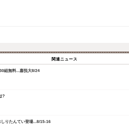
関連ニュース
無料...嘉悦大8/24
は?
たんてい登場...8/15-16