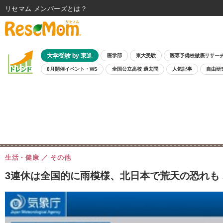
リセマム メンバーズ
大学受験 by 東進
医学部
東大受験
医専予備校徹底リサー
8月開催イベント・WS
全国公立高校 過去問
人気記事
自由研
生活・健康
その他
3連休は全国的に雨模様、北日本で荒天の恐れも 