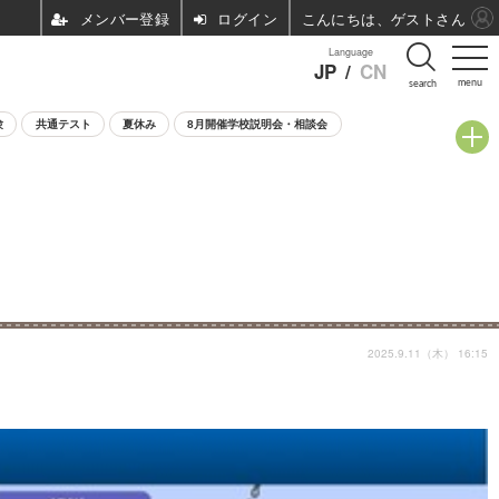
ログイン
こんにちは、ゲストさん
Language
JP
/
CN
menu
search
験
共通テスト
夏休み
8月開催学校説明会・相談会
2025.9.11（木） 16:15