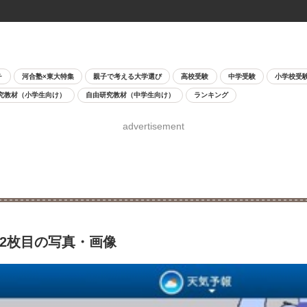
チ
河合塾×東大特集
親子で考える大学選び
高校受験
中学受験
小学校受
究教材（小学生向け）
自由研究教材（中学生向け）
ランキング
advertisement
2枚目の写真・画像