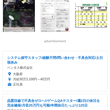
advertisement
システム保守スタッフ/経験不問/問い合わせ・不具合対応/土日
祝休み
ベンタス株式会社
大阪府
月給30万3,100円～40万円
正社員
品質目線で不具合ゼロへ!/ゲームQAテスター/週2日の休日を
完全確保/月収35万円も可能/年間休日たっぷり125日