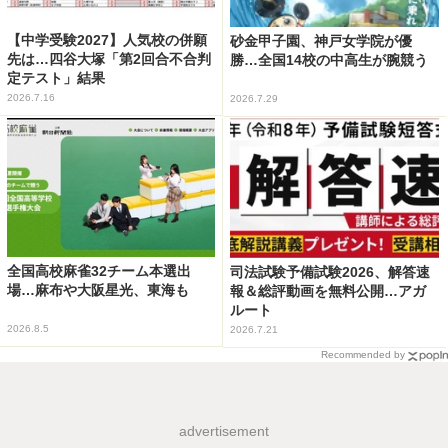
【中学受験2027】人気校の併願
砂金甲子園、神戸女学院が優
先は…四谷大塚「第2回合不合判
勝…全国14校の中高生が腕競う
定テスト」結果
2026.7.16
2026.7.29
全国高校麻雀32チーム本選出
司法試験予備試験2026、解答速
場…麻布や大阪星光、東海も
報＆総評動画を無料公開…アガ
ルート
2026.8.5
2026.7.21
Recommended by
advertisement