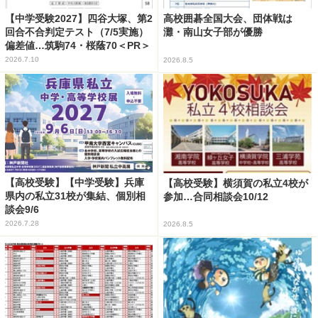
【中学受験2027】四谷大塚、第2
高校囲碁全国大会、団体戦は
回合不合判定テスト（7/5実施）
灘・南山女子部が優勝
偏差値…筑駒74・桜蔭70＜PR＞
2026.7.10
2026.8.5
【高校受験】【中学受験】兵庫
【高校受験】横須賀の私立4校が
県内の私立31校が集結、個別相
参加…合同相談会10/12
談会9/6
2026.7.28
2026.8.5