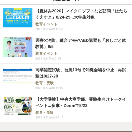
【夏休み2026】マイクロソフトなど訪問「はたら
くえすと」8/24-29...大学生対象
教育イベント
2026.8.5 Wed 15:45
医療✕消防、縫合デモやAED講習も「おしごと体
験博」9/5
教育イベント
2026.8.6 Thu 0:15
高卒認定試験、台風13号で沖縄会場を中止...再試
験は8/27-28
教育・受験
2026.8.5 Wed 16:27
【大学受験】中央大商学部、受験生向けトークイ
ベント...多摩・Zoomで8/22
教育・受験
2026.8.5 Wed 16:15