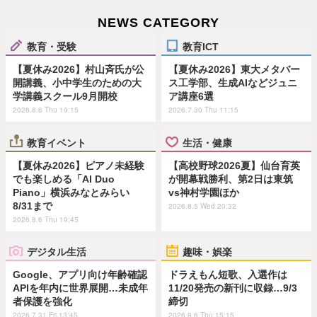
NEWS CATEGORY
教育・受験
教育ICT
【夏休み2026】村山斉氏が公
【夏休み2026】東大メタバー
開講義、小中学生のための大
ス工学部、生成AIなどジュニ
学講義スクール9月開校
ア講座6選
2026.8.6 Thu 19:15
2026.7.30 Thu 11:15
教育イベント
生活・健康
【夏休み2026】ピアノ未経験
【高校野球2026夏】仙台育英
でも楽しめる「AI Duo
が開幕戦勝利、第2日は東筑
Piano」横浜みなとみらい
vs神村学園ほか
8/31まで
2026.8.5 Wed 20:32
2026.8.6 Thu 19:45
デジタル生活
趣味・娯楽
Google、アプリ向け年齢確認
ドラえもん短歌、入選作は
APIを年内に世界展開…未成年
11/20発売の新刊に収録…9/3
者保護を強化
締切
2026.7.31 Fri 13:45
2026.8.6 Thu 15:15