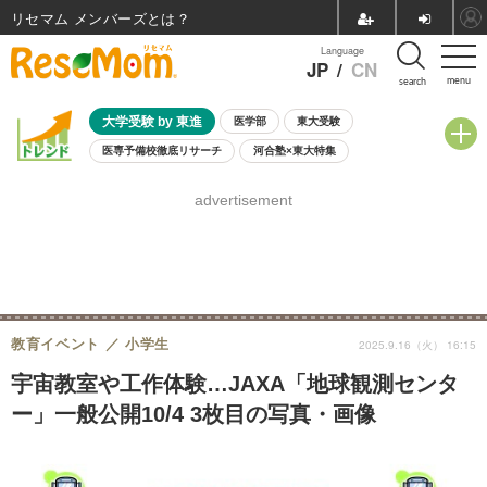
リセマム メンバーズ
Language
JP
/
CN
menu
search
大学受験 by 東進
医学部
東大受験
医専予備校徹底リサーチ
河合塾×東大特集
親子で考える大学選び
高校受験
中学受験
小学校受験
advertisement
共通テスト
夏休み
8月開催学校説明会・相談会
8月開催イベント・WS
全国公立高校 過去問
人気記事
自由研究教材（小学生向け）
自由研究教材（中学生向け）
ランキング
教育イベント
小学生
2025.9.16（火） 16:15
宇宙教室や工作体験…JAXA「地球観測センタ
ー」一般公開10/4 3枚目の写真・画像