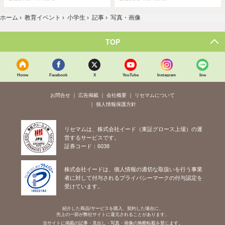
ホーム
›
教育イベント
›
小学生
›
記事
›
写真・画像
TOP
Home
Facebook
X
YouTube
Instagram
line
お問合せ
広告掲載
会社概要
リセマムについて
個人情報保護方針
リセマムは、株式会社イード（東証グロース上場）の運
営するサービスです。
証券コード：6038
株式会社イードは、個人情報の適切な取扱いを行う事業
者に対して付与されるプライバシーマークの付与認定を
受けています。
紹介した商品/サービスを購入、契約した場合に、
売上の一部が弊社サイトに還元されることがあります。
当サイトに掲載の記事・見出し・写真・画像の無断転載を禁じます。