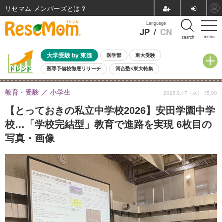
リセマム メンバーズ
Language
JP
/
CN
menu
search
大学受験 by 東進
医学部
東大受験
医専予備校徹底リサーチ
河合塾×東大特集
親子で考える大学選び
高校受験
中学受験
小学校受験
教育・受験
小学生
2025.9.17（水） 15:00
共通テスト
夏休み
8月開催学校説明会・相談会
8月開催イベント・WS
全国公立高校 過去問
人気記事
【とっておきの私立中学校2026】安田学園中学
自由研究教材（小学生向け）
自由研究教材（中学生向け）
ランキング
校…「学校完結型」教育で進路を実現 6枚目の
写真・画像