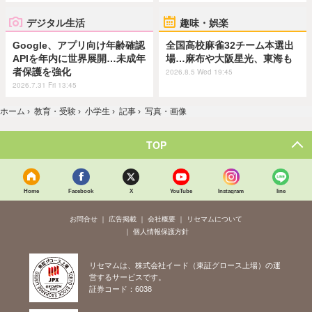
デジタル生活
趣味・娯楽
Google、アプリ向け年齢確認
全国高校麻雀32チーム本選出
APIを年内に世界展開…未成年
場…麻布や大阪星光、東海も
者保護を強化
2026.8.5 Wed 19:45
2026.7.31 Fri 13:45
ホーム
›
教育・受験
›
小学生
›
記事
›
写真・画像
TOP
Home
Facebook
X
YouTube
Instagram
line
お問合せ
広告掲載
会社概要
リセマムについて
個人情報保護方針
リセマムは、株式会社イード（東証グロース上場）の運
営するサービスです。
証券コード：6038