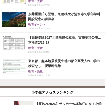
教育・受験
2026.8.4 Tue 23:45
糸井重里氏ら登壇、京都橘大が清水寺で学部学科
開設記念の講演会
教育イベント
2026.8.4 Tue 20:15
【高校受験2027】群馬県公立高、実施要項公表...
本検査2/16-17
教育・受験
2026.8.4 Tue 23:15
東京都、熊本地震被災生徒の都立高受入れ...学力
検査なし・授業料免除
教育・受験
2026.8.5 Wed 17:45
小学生アクセスランキング
【夏休み2026】サッカーW杯熱狂の今！小学