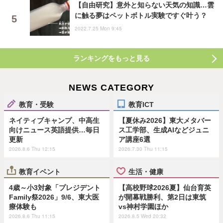
【自由研究】意外と知らない天気の知識…雲
に触る夢はペットボトル実験ですぐ叶う？
2022.7.25 Mon 9:45
ランキングをもっと見る
NEWS CATEGORY
教育・受験
教育ICT
ネイティブキャンプ、中高生
【夏休み2026】東大メタバー
向けニュース英語提供…毎日
ス工学部、生成AIなどジュニ
更新
ア講座6選
2026.8.6 Thu 12:15
2026.7.30 Thu 11:15
教育イベント
生活・健康
4歳～小3対象「プレジデント
【高校野球2026夏】仙台育英
Family祭2026」9/6、東大医
が開幕戦勝利、第2日は東筑
療体験も
vs神村学園ほか
2026.8.6 Thu 11:15
2026.8.5 Wed 20:32